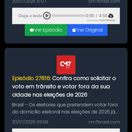
20/07/2026 10:07
cm7brasil.com
decisão da Copa do Mundo de 2026. Depois
de um duelo sem gols durante o te...
Ouça o texto
0:00
/
4:50
powered by
VOICEXPRESS
Ver Episódio
Ver Original
Episódio 27816:
Confira como solicitar o
voto em trânsito e votar fora da sua
cidade nas eleições de 2026
Brasil – Os eleitores que pretendem votar fora
do domicílio eleitoral nas eleições de 2026 já
podem solicitar o voto em trânsito a partir
20/07/2026 09:58
cm7brasil.com
desta segunda-feira (20). O pedido pode ser