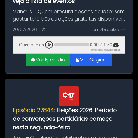
veja a lista de eventos
Manaus – Quem procura opções de lazer sem
gastar terá três atrações gratuitas disponíveis
entre esta segunda-feira (20) e quinta-feira
20/07/2026 11:22
cm7brasil.com
(23). A programação inclui uma exposição
dedicada à história das ...
Ouça o texto
0:00
/
1:50
powered by
VOICEXPRESS
Ver Episódio
Ver Original
Episódio 27844:
Eleições 2026: Período
de convenções partidárias começa
nesta segunda-feira
Brasil – O calendário eleitoral entra em uma