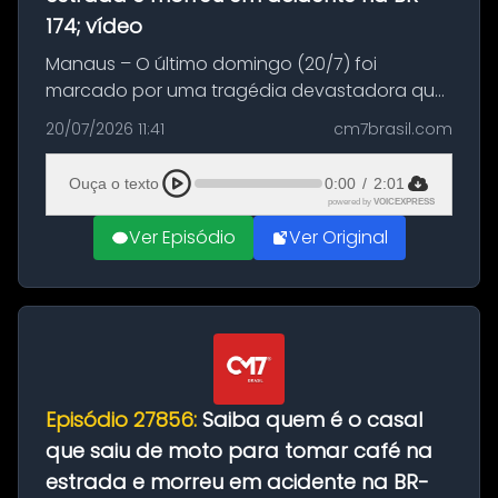
174; vídeo
Manaus – O último domingo (20/7) foi
marcado por uma tragédia devastadora que
resultou na morte precoce de dois jovens na
20/07/2026 11:41
cm7brasil.com
BR-174, na zona rural de Manaus. Um passeio
com destino a um típico café regio...
Ouça o texto
0:00
/
2:01
powered by
VOICEXPRESS
Ver Episódio
Ver Original
Episódio 27856:
Saiba quem é o casal
que saiu de moto para tomar café na
estrada e morreu em acidente na BR-