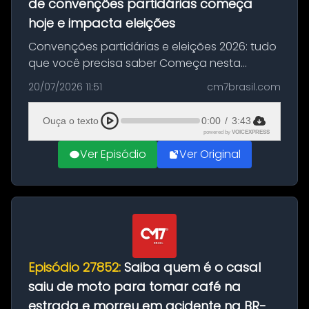
de convenções partidárias começa
hoje e impacta eleições
Convenções partidárias e eleições 2026: tudo
que você precisa saber Começa nesta
segunda-feira e vai até 5 de agosto o prazo
20/07/2026 11:51
cm7brasil.com
para que partidos políticos e federações
partidárias realizem suas convençõ...
Ouça o texto
0:00
/
3:43
powered by
VOICEXPRESS
Ver Episódio
Ver Original
Episódio 27852:
Saiba quem é o casal
saiu de moto para tomar café na
estrada e morreu em acidente na BR-