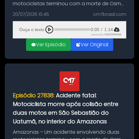
motocicletas terminou com a morte de Osmar
Figueiredo de Souza, de 38 anos, no município
20/07/2026 10:45
cm7brasil.com
de São Sebastião do Uatumã, no interior do
Amazonas. A colisão ocorreu n...
Ouça o texto
0:00
/
1:14
powered by
VOICEXPRESS
Ver Episódio
Ver Original
Episódio 27838:
Acidente fatal:
Motociclista morre após colisão entre
duas motos em São Sebastião do
Uatumã, no interior do Amazonas
Amazonas – Um acidente envolvendo duas