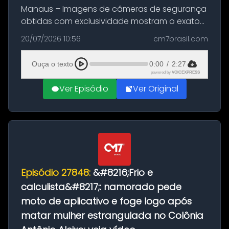
Manaus – Imagens de câmeras de segurança
obtidas com exclusividade mostram o exato
momento da fuga do principal suspeito da
20/07/2026 10:56
cm7brasil.com
morte de Larissa Araújo, de 28 anos. O crime
ocorreu na noite deste último d...
Ouça o texto
0:00
/
2:27
powered by
VOICEXPRESS
Ver Episódio
Ver Original
Episódio 27848:
&#8216;Frio e
calculista&#8217;: namorado pede
moto de aplicativo e foge logo após
matar mulher estrangulada no Colônia