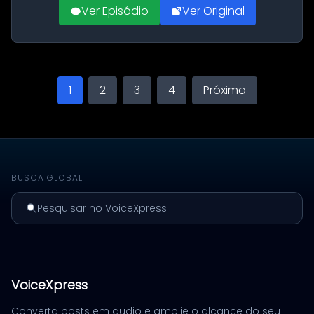
Ver Episódio
Ver Original
1
2
3
4
Próxima
BUSCA GLOBAL
Pesquisar no VoiceXpress...
VoiceXpress
Converta posts em audio e amplie o alcance do seu