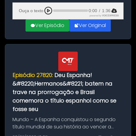
Ciudad Rodrigo, na província de Salamanca,
Ouça o texto
0:00
/
1:36
no...
powered by
VOICEXPRESS
Ver Episódio
Ver Original
Episódio 27820:
Deu Espanha!
&#8220;Hermanos&#8221; batem na
trave na prorrogação e Brasil
comemora o título espanhol como se
fosse seu
Mundo – A Espanha conquistou o segundo
título mundial de sua história ao vencer a
Argentina por 1 a 0, neste domingo (19), na