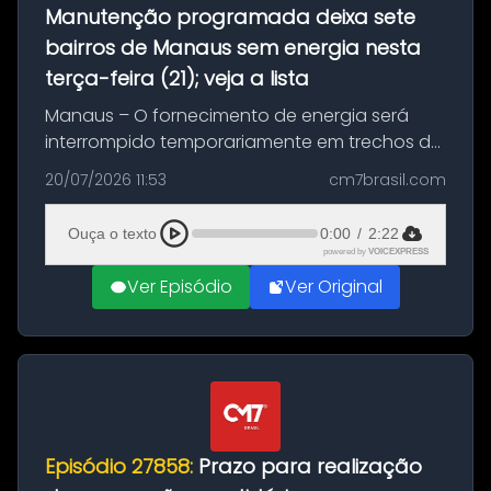
Manutenção programada deixa sete
bairros de Manaus sem energia nesta
terça-feira (21); veja a lista
Manaus – O fornecimento de energia será
interrompido temporariamente em trechos de
sete bairros de Manaus nesta terça-feira (21).
20/07/2026 11:53
cm7brasil.com
A suspensão programada ocorrerá para a
execução de serviços de manuten...
Ouça o texto
0:00
/
2:22
powered by
VOICEXPRESS
Ver Episódio
Ver Original
Episódio 27858:
Prazo para realização