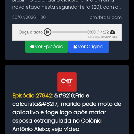
nova etapa nesta segunda-feira (20), com o
início do período destinado às convenções
20/07/2026 11:00
cm7brasil.com
partidárias. Até 5 de agosto, partidos e
federações poderão oficializa...
Ouça o texto
0:00
/
4:22
powered by
VOICEXPRESS
Ver Episódio
Ver Original
Episódio 27842:
&#8216;Frio e
calculista&#8217;: marido pede moto de
aplicativo e foge logo após matar
esposa estrangulada no Colônia
Antônio Aleixo; veja vídeo