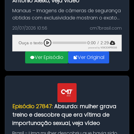
Antônio Aleixo; veja vídeo
Manaus – Imagens de câmeras de segurança
obtidas com exclusividade mostram o exato
momento da fuga do principal suspeito da
20/07/2026 10:56
cm7brasil.com
morte de Larissa Araújo, de 28 anos. O crime
ocorreu na noite deste último d...
Ouça o texto
0:00
/
2:29
powered by
VOICEXPRESS
Ver Episódio
Ver Original
Episódio 27847:
Absurdo: mulher grava
treino e descobre que era vítima de
importunação sexual, veja vídeo
Brasil - Uma mulher descobriu que havia sido