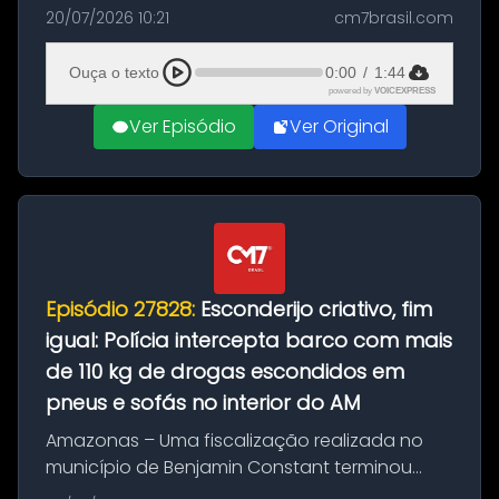
com a apreensão de aproximadamente 115
20/07/2026 10:21
cm7brasil.com
quilos de entorpecentes em uma
embarcação atracada no porto da cidade. O
Ouça o texto
0:00
/
1:44
materia...
powered by
VOICEXPRESS
Ver Episódio
Ver Original
Episódio 27828:
Esconderijo criativo, fim
igual: Polícia intercepta barco com mais
de 110 kg de drogas escondidos em
pneus e sofás no interior do AM
Amazonas – Uma fiscalização realizada no
município de Benjamin Constant terminou
com a apreensão de aproximadamente 115