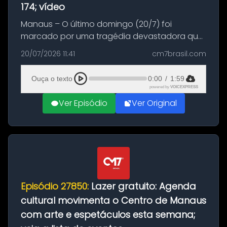
174; vídeo
Manaus – O último domingo (20/7) foi
marcado por uma tragédia devastadora que
resultou na morte precoce de dois jovens na
20/07/2026 11:41
cm7brasil.com
BR-174, na zona rural de Manaus. Um passeio
com destino a um típico café regio...
Ouça o texto
0:00
/
1:59
powered by
VOICEXPRESS
Ver Episódio
Ver Original
Episódio 27850:
Lazer gratuito: Agenda
cultural movimenta o Centro de Manaus
com arte e espetáculos esta semana;