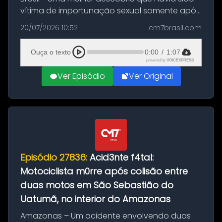
vítima de importunação sexual somente após
assistir a um vídeo que gravou enquanto
20/07/2026 10:52
cm7brasil.com
treinava na academia de um condomínio em
Feira de Santana, na Bahia. O c...
Ouça o texto
0:00
/
1:07
powered by
VOICEXPRESS
Ver Episódio
Ver Original
Episódio 27836:
Acid3nte f4tal:
Motociclista m0rre após colisão entre
duas motos em São Sebastião do
Uatumã, no interior do Amazonas
Amazonas – Um acidente envolvendo duas