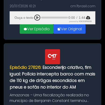
com a apreensão de aproximadamente 115
20/07/2026 10:21
cm7brasil.com
quilos de entorpecentes em uma
embarcação atracada no porto da cidade. O
Ouça o texto
0:00
/
1:44
materia...
powered by
VOICEXPRESS
Ver Episódio
Ver Original
Episódio 27826:
Esconderijo criativo, fim
igual: Polícia intercepta barco com mais
de 110 kg de dr0gas escondidos em
pneus e sofás no interior do AM
Amazonas – Uma fiscalização realizada no
município de Benjamin Constant terminou