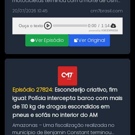
motocicletas terminou com a morte de Osmar
Figueiredo de Souza, de 38 anos, no município
20/07/2026 10:45
cm7brasil.com
de São Sebastião do Uatumã, no interior do
Amazonas. A colisão ocorreu n...
Ouça o texto
0:00
/
1:14
powered by
VOICEXPRESS
Ver Episódio
Ver Original
Episódio 27824:
Esconderijo criativo, fim
igual: Polícia intercepta barco com mais
de 110 kg de drogas escondidos em
pneus e sofás no interior do AM
Amazonas – Uma fiscalização realizada no
município de Benjamin Constant terminou