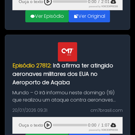
Ouça o texto
0:00
/
2:01
powered by
VOICEXPRESS
Ver Episódio
Ver Original
Episódio 27812:
Irã afirma ter atingido
aeronaves militares dos EUA no
Aeroporto de Aqaba
Mundo – O Irã informou neste domingo (19)
que realizou um ataque contra aeronaves
militares dos Estados Unidos estacionadas no
20/07/2026 09:31
cm7brasil.com
Aeroporto de Aqaba, na Jordânia, durante a
21ª fase da Operação Nasr 2. A...
Ouça o texto
0:00
/
1:07
powered by
VOICEXPRESS