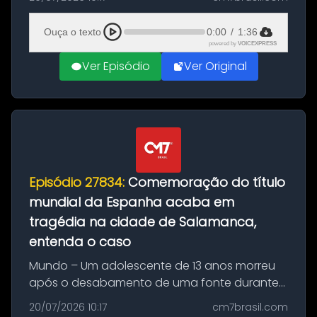
Mundo conquistado pela Espanha, em
Ciudad Rodrigo, na província de Salamanca,
Ouça o texto
0:00
/
1:36
no...
powered by
VOICEXPRESS
Ver Episódio
Ver Original
Episódio 27834:
Comemoração do título
mundial da Espanha acaba em
tragédia na cidade de Salamanca,
entenda o caso
Mundo – Um adolescente de 13 anos morreu
após o desabamento de uma fonte durante
as comemorações pelo título da Copa do
20/07/2026 10:17
cm7brasil.com
Mundo conquistado pela Espanha, em