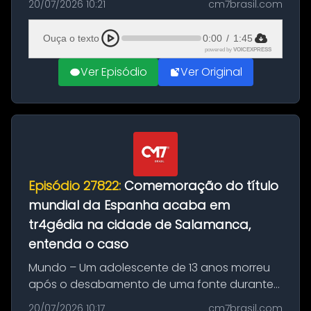
20/07/2026 10:21
cm7brasil.com
quilos de entorpecentes em uma
embarcação atracada no porto da cidade. O
Ouça o texto
0:00
/
1:45
materia...
powered by
VOICEXPRESS
Ver Episódio
Ver Original
Episódio 27822:
Comemoração do título
mundial da Espanha acaba em
tr4gédia na cidade de Salamanca,
entenda o caso
Mundo – Um adolescente de 13 anos morreu
após o desabamento de uma fonte durante
as comemorações pelo título da Copa do
20/07/2026 10:17
cm7brasil.com