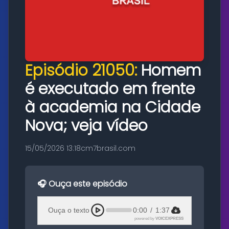
Episódio 21050:
Homem
é executado em frente
à academia na Cidade
Nova; veja vídeo
15/05/2026 13:18
cm7brasil.com
🎧 Ouça este episódio
Ouça o texto
0:00
/
1:37
powered by
VOICEXPRESS