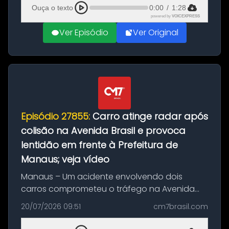
feito até 20 de ag...
Ouça o texto
0:00
/
1:28
powered by
VOICEXPRESS
Ver Episódio
Ver Original
Episódio 27855:
Carro atinge radar após
colisão na Avenida Brasil e provoca
lentidão em frente à Prefeitura de
Manaus; veja vídeo
Manaus – Um acidente envolvendo dois
carros comprometeu o tráfego na Avenida
Brasil durante a manhã desta segunda-feira
20/07/2026 09:51
cm7brasil.com
(20), em frente ao complexo da Prefeitura de
Manaus, na Zona Oeste. A batida ter...