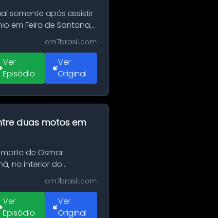
al somente após assistir
o em Feira de Santana,
cm7brasil.com
Ver
Ver
Episódio
Original
 entre duas motos em
 morte de Osmar
, no interior do
cm7brasil.com
Ver
Ver
Episódio
Original