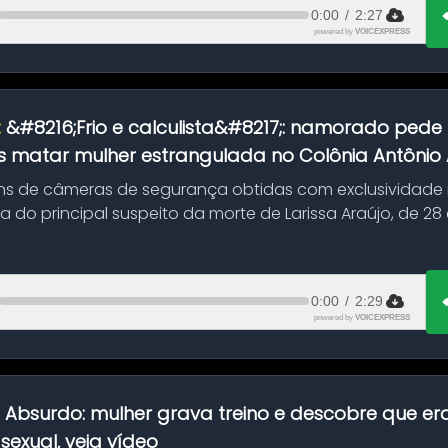
0:00
/
2:27
powered by
VOICEXPRESS
:
&#8216;Frio e calculista&#8217;: namorado pede 
 matar mulher estrangulada no Colônia Antônio Al
s de câmeras de segurança obtidas com exclusividade
do principal suspeito da morte de Larissa Araújo, de 28
 d...
0:00
/
2:29
powered by
VOICEXPRESS
:
Absurdo: mulher grava treino e descobre que er
exual, veja vídeo