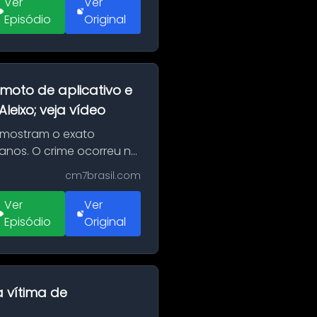
Ver
Ver
Episódio
Original
moto de aplicativo e
eixo; veja vídeo
 mostram o exato
 anos. O crime ocorreu na
cm7brasil.com
Ver
Ver
Episódio
Original
a vítima de