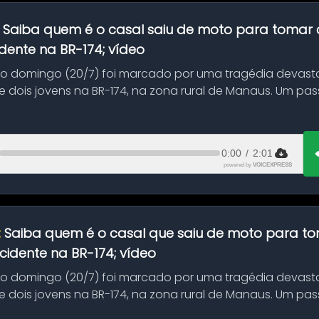
:
Saiba quem é o casal saiu de moto para tomar 
dente na BR-174; vídeo
mo domingo (20/7) foi marcado por uma tragédia devast
 dois jovens na BR-174, na zona rural de Manaus. Um pa
.
0:00
/
2:01
powered by
VOICEXPRESS
:
Saiba quem é o casal que saiu de moto para t
idente na BR-174; vídeo
mo domingo (20/7) foi marcado por uma tragédia devast
 dois jovens na BR-174, na zona rural de Manaus. Um pa
.