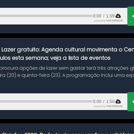
0:00
/
1:59
powered by
VOICEXPRESS
:
Lazer gratuito: Agenda cultural movimenta o C
ulos esta semana; veja a lista de eventos
ocura opções de lazer sem gastar terá três atrações gra
ra (20) e quinta-feira (23). A programação inclui uma e
0:00
/
1:50
powered by
VOICEXPRESS