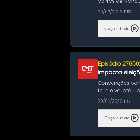
bairros de Manau
serviços de manut
20/07/2026 11:53
Ouça o texto
Episódio 27858
impacta eleiç
Convenções part
feira e vai até 5
suas convençõ...
20/07/2026 11:51
Ouça o texto