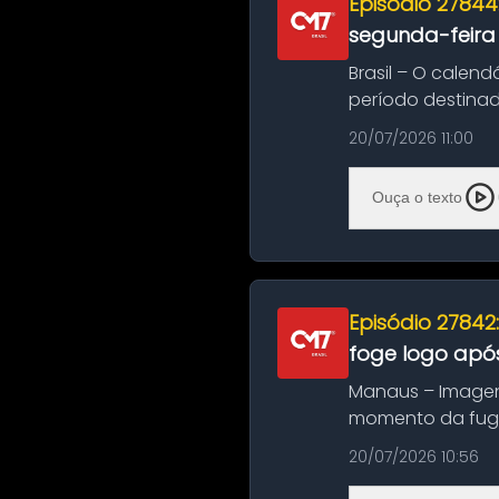
Episódio 27844
segunda-feira
Brasil – O calend
período destinad
oficializa...
20/07/2026 11:00
Ouça o texto
Episódio 27842
foge logo após
Manaus – Imagen
momento da fuga 
noite deste último
20/07/2026 10:56