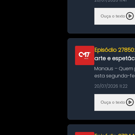
20/07/2026 11:41
Ouça o texto
Episódio 27850
arte e espetác
Manaus – Quem pr
esta segunda-fei
história das ...
20/07/2026 11:22
Ouça o texto