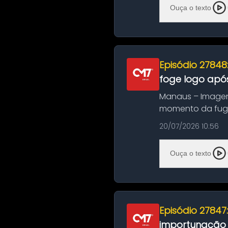
Ouça o texto
Episódio 27848
foge logo após
Manaus – Imagen
momento da fuga 
noite deste último
20/07/2026 10:56
Ouça o texto
Episódio 27847
importunação s