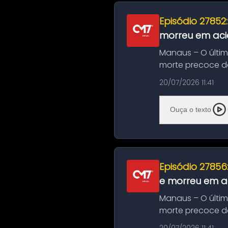
Episódio 27852
morreu em aci
Manaus – O últi
morte precoce de
típico café regio..
20/07/2026 11:41
Ouça o texto
Episódio 27856
e morreu em ac
Manaus – O últi
morte precoce de
típico café regio..