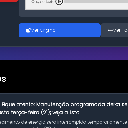
Ouça o texto
Ver Original
Ver To
os
:
Fique atento: Manutenção programada deixa se
ta terça-feira (21); veja a lista
ecimento de energia será interrompido temporariamente