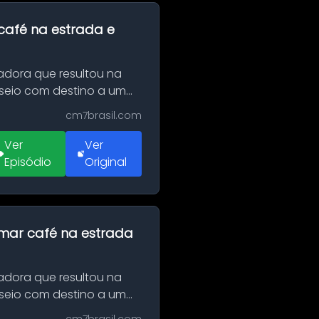
café na estrada e
adora que resultou na
sseio com destino a um
cm7brasil.com
Ver
Ver
Episódio
Original
omar café na estrada
adora que resultou na
sseio com destino a um