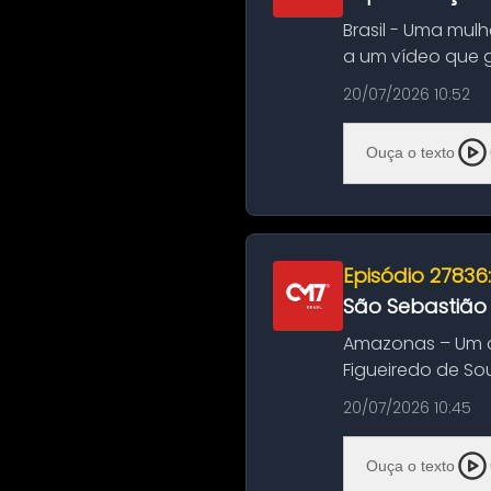
Brasil - Uma mul
a um vídeo que 
na Bahia. O c...
20/07/2026 10:52
Ouça o texto
Episódio 27836
São Sebastião
Amazonas – Um a
Figueiredo de So
Amazonas. A colis
20/07/2026 10:45
Ouça o texto