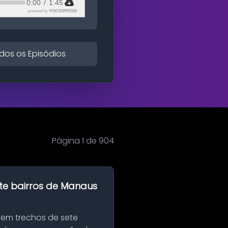
0:00
/
1:45
powered by
VOICEXPRESS
dos os Episódios
Página 1 de 904
te bairros de Manaus
 em trechos de sete