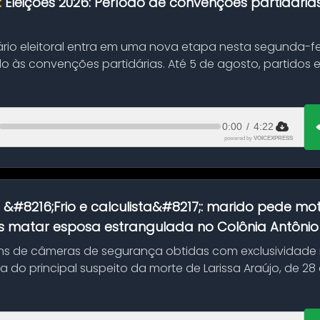
:
Eleições 2026: Período de convenções partidári
ário eleitoral entra em uma nova etapa nesta segunda-fei
o às convenções partidárias. Até 5 de agosto, partidos
0:00
/
4:22
powered by
VOICEXPRESS
:
&#8216;Frio e calculista&#8217;: marido pede mot
 matar esposa estrangulada no Colônia Antônio A
s de câmeras de segurança obtidas com exclusividade
do principal suspeito da morte de Larissa Araújo, de 28
 d...