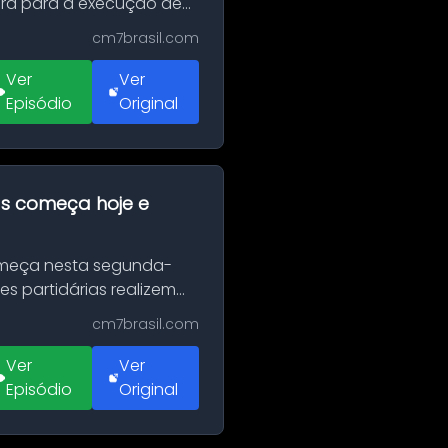
erá para a execução de
cm7brasil.com
Ver
Ver
Episódio
Original
as começa hoje e
Começa nesta segunda-
es partidárias realizem
cm7brasil.com
Ver
Ver
Episódio
Original