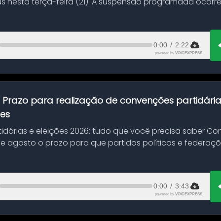
s nesta terça-feira (21). A suspensão programada ocorr
en...
0:00
/
2:22
powered by
VOICEXPRESS
:
Prazo para realização de convenções partidári
ões
idárias e eleições 2026: tudo que você precisa saber 
 de agosto o prazo para que partidos políticos e federaçõ
0:00
/
3:43
powered by
VOICEXPRESS