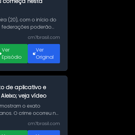
as começa nesta
ra (20), com o início do
 e federações poderão
cm7brasil.com
Ver
Ver
Episódio
Original
o de aplicativo e
leixo; veja vídeo
 mostram o exato
 anos. O crime ocorreu na
cm7brasil.com