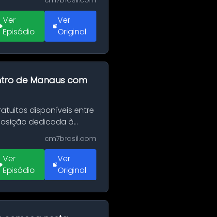
cm7brasil.com
Ver
Ver
Episódio
Original
entro de Manaus com
tuitas disponíveis entre
xposição dedicada à
cm7brasil.com
Ver
Ver
Episódio
Original