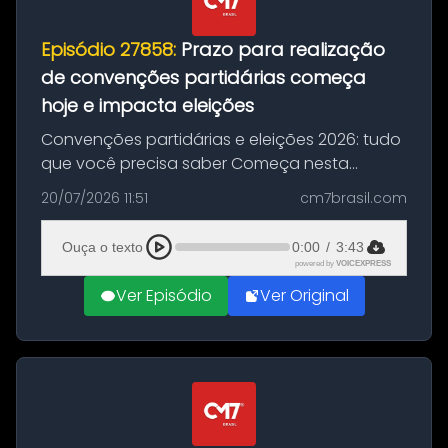
Episódio 27858:
Prazo para realização
de convenções partidárias começa
hoje e impacta eleições
Convenções partidárias e eleições 2026: tudo
que você precisa saber Começa nesta
segunda-feira e vai até 5 de agosto o prazo
20/07/2026 11:51
cm7brasil.com
para que partidos políticos e federações
partidárias realizem suas convençõ...
Ouça o texto
0:00
/
3:43
powered by
VOICEXPRESS
Ver Episódio
Ver Original