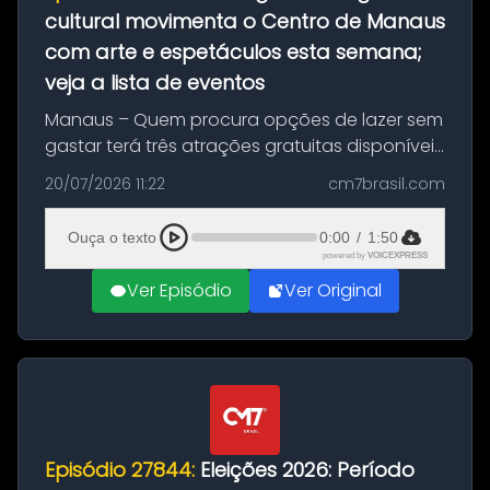
cultural movimenta o Centro de Manaus
com arte e espetáculos esta semana;
veja a lista de eventos
Manaus – Quem procura opções de lazer sem
gastar terá três atrações gratuitas disponíveis
entre esta segunda-feira (20) e quinta-feira
20/07/2026 11:22
cm7brasil.com
(23). A programação inclui uma exposição
dedicada à história das ...
Ouça o texto
0:00
/
1:50
powered by
VOICEXPRESS
Ver Episódio
Ver Original
Episódio 27844:
Eleições 2026: Período