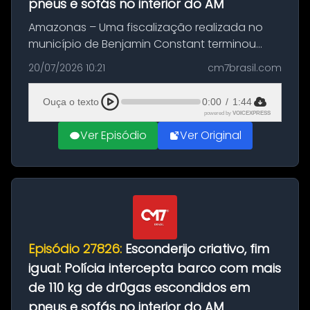
pneus e sofás no interior do AM
Amazonas – Uma fiscalização realizada no
município de Benjamin Constant terminou
com a apreensão de aproximadamente 115
20/07/2026 10:21
cm7brasil.com
quilos de entorpecentes em uma
embarcação atracada no porto da cidade. O
Ouça o texto
0:00
/
1:44
materia...
powered by
VOICEXPRESS
Ver Episódio
Ver Original
Episódio 27826:
Esconderijo criativo, fim
igual: Polícia intercepta barco com mais
de 110 kg de dr0gas escondidos em
pneus e sofás no interior do AM