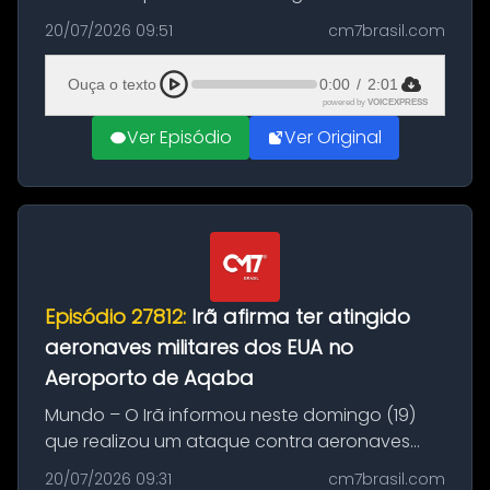
Brasil durante a manhã desta segunda-feira
20/07/2026 09:51
cm7brasil.com
(20), em frente ao complexo da Prefeitura de
Manaus, na Zona Oeste. A batida ter...
Ouça o texto
0:00
/
2:01
powered by
VOICEXPRESS
Ver Episódio
Ver Original
Episódio 27812:
Irã afirma ter atingido
aeronaves militares dos EUA no
Aeroporto de Aqaba
Mundo – O Irã informou neste domingo (19)
que realizou um ataque contra aeronaves
militares dos Estados Unidos estacionadas no
20/07/2026 09:31
cm7brasil.com