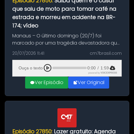
Episódio 27856:
Saiba quem é o casal
que saiu de moto para tomar café na
estrada e morreu em acidente na BR-
174; vídeo
Manaus – O último domingo (20/7) foi
marcado por uma tragédia devastadora que
resultou na morte precoce de dois jovens na
20/07/2026 11:41
cm7brasil.com
BR-174, na zona rural de Manaus. Um passeio
com destino a um típico café regio...
Ouça o texto
0:00
/
1:59
powered by
VOICEXPRESS
Ver Episódio
Ver Original
Episódio 27850:
Lazer gratuito: Agenda