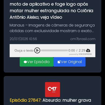
moto de aplicativo e foge logo após
matar mulher estrangulada no Colônia
Antônio Aleixo; veja vídeo
Manaus – Imagens de câmeras de segurança
obtidas com exclusividade mostram o exato
momento da fuga do principal suspeito da
20/07/2026 10:56
cm7brasil.com
morte de Larissa Araújo, de 28 anos. O crime
ocorreu na noite deste último d...
Ouça o texto
0:00
/
2:29
powered by
VOICEXPRESS
Ver Episódio
Ver Original
Episódio 27847:
Absurdo: mulher grava