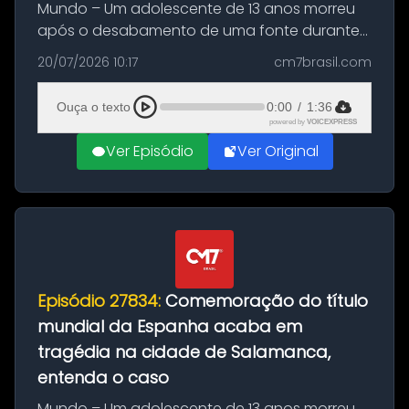
Mundo – Um adolescente de 13 anos morreu
após o desabamento de uma fonte durante
as comemorações pelo título da Copa do
20/07/2026 10:17
cm7brasil.com
Mundo conquistado pela Espanha, em
Ciudad Rodrigo, na província de Salamanca,
Ouça o texto
0:00
/
1:36
no...
powered by
VOICEXPRESS
Ver Episódio
Ver Original
Episódio 27834:
Comemoração do título
mundial da Espanha acaba em
tragédia na cidade de Salamanca,
entenda o caso
Mundo – Um adolescente de 13 anos morreu