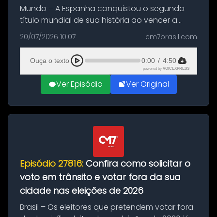
Mundo – A Espanha conquistou o segundo
título mundial de sua história ao vencer a
Argentina por 1 a 0, neste domingo (19), na
20/07/2026 10:07
cm7brasil.com
decisão da Copa do Mundo de 2026. Depois
de um duelo sem gols durante o te...
Ouça o texto
0:00
/
4:50
powered by
VOICEXPRESS
Ver Episódio
Ver Original
Episódio 27816:
Confira como solicitar o
voto em trânsito e votar fora da sua
cidade nas eleições de 2026
Brasil – Os eleitores que pretendem votar fora