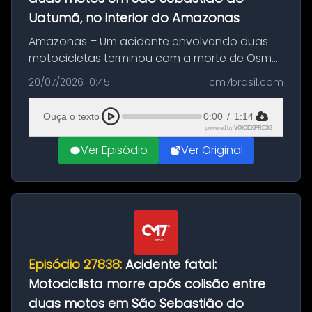
Uatumã, no interior do Amazonas
Amazonas – Um acidente envolvendo duas
motocicletas terminou com a morte de Osmar
Figueiredo de Souza, de 38 anos, no município
20/07/2026 10:45
cm7brasil.com
de São Sebastião do Uatumã, no interior do
Amazonas. A colisão ocorreu n...
Ouça o texto
0:00
/
1:14
powered by
VOICEXPRESS
Ver Episódio
Ver Original
Episódio 27838:
Acidente fatal:
Motociclista morre após colisão entre
duas motos em São Sebastião do