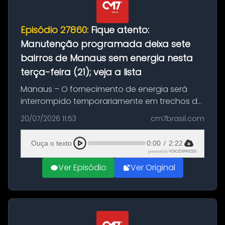
Episódio 27860:
Fique atento:
Manutenção programada deixa sete
bairros de Manaus sem energia nesta
terça-feira (21); veja a lista
Manaus – O fornecimento de energia será
interrompido temporariamente em trechos de
sete bairros de Manaus nesta terça-feira (21).
20/07/2026 11:53
cm7brasil.com
A suspensão programada ocorrerá para a
execução de serviços de manuten...
Ouça o texto
0:00
/
2:22
powered by
VOICEXPRESS
Ver Episódio
Ver Original