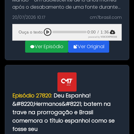
após o desabamento de uma fonte durante
as comemorações pelo título da Copa do
20/07/2026 10:17
cm7brasil.com
Mundo conquistado pela Espanha, em
Ciudad Rodrigo, na província de Salamanca,
Ouça o texto
0:00
/
1:36
no...
powered by
VOICEXPRESS
Ver Episódio
Ver Original
Episódio 27820:
Deu Espanha!
&#8220;Hermanos&#8221; batem na
trave na prorrogação e Brasil
comemora o título espanhol como se
fosse seu