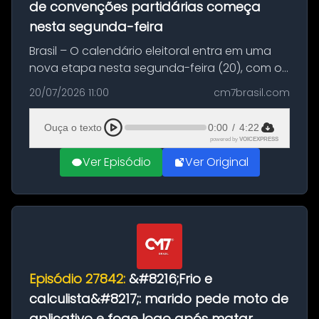
de convenções partidárias começa
nesta segunda-feira
Brasil – O calendário eleitoral entra em uma
nova etapa nesta segunda-feira (20), com o
início do período destinado às convenções
20/07/2026 11:00
cm7brasil.com
partidárias. Até 5 de agosto, partidos e
federações poderão oficializa...
Ouça o texto
0:00
/
4:22
powered by
VOICEXPRESS
Ver Episódio
Ver Original
Episódio 27842:
&#8216;Frio e
calculista&#8217;: marido pede moto de
aplicativo e foge logo após matar