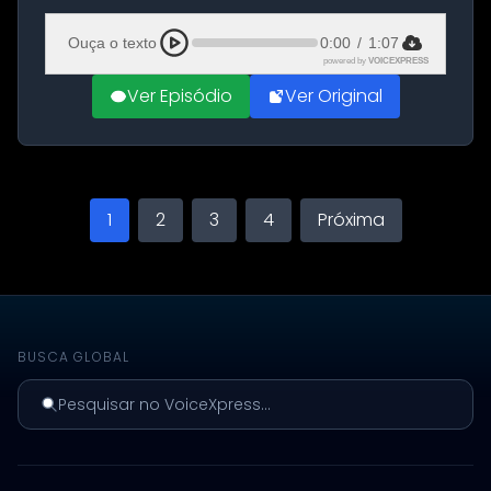
Aeroporto de Aqaba, na Jordânia, durante a
21ª fase da Operação Nasr 2. A...
Ouça o texto
0:00
/
1:07
powered by
VOICEXPRESS
Ver Episódio
Ver Original
1
2
3
4
Próxima
BUSCA GLOBAL
Pesquisar no VoiceXpress...