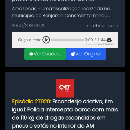
Amazonas – Uma fiscalização realizada no
município de Benjamin Constant terminou
com a apreensão de aproximadamente 115
20/07/2026 10:21
cm7brasil.com
quilos de entorpecentes em uma
embarcação atracada no porto da cidade. O
Ouça o texto
0:00
/
1:44
materia...
powered by
VOICEXPRESS
Ver Episódio
Ver Original
Episódio 27828:
Esconderijo criativo, fim
igual: Polícia intercepta barco com mais
de 110 kg de drogas escondidos em
pneus e sofás no interior do AM