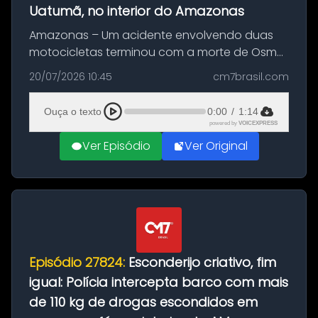
Uatumã, no interior do Amazonas
Amazonas – Um acidente envolvendo duas
motocicletas terminou com a morte de Osmar
Figueiredo de Souza, de 38 anos, no município
20/07/2026 10:45
cm7brasil.com
de São Sebastião do Uatumã, no interior do
Amazonas. A colisão ocorreu n...
Ouça o texto
0:00
/
1:14
powered by
VOICEXPRESS
Ver Episódio
Ver Original
Episódio 27824:
Esconderijo criativo, fim
igual: Polícia intercepta barco com mais
de 110 kg de drogas escondidos em