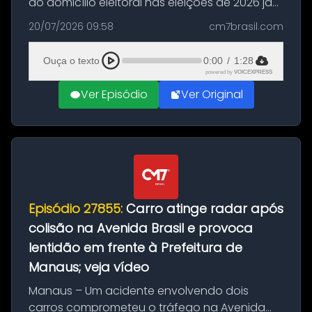
do domicílio eleitoral nas eleições de 2026 já
podem solicitar o voto em trânsito a partir
20/07/2026 09:58
cm7brasil.com
desta segunda-feira (20). O pedido pode ser
feito até 20 de ag...
Ouça o texto
0:00
/
1:28
powered by
VOICEXPRESS
Ver Episódio
Ver Original
Episódio 27855:
Carro atinge radar após
colisão na Avenida Brasil e provoca
lentidão em frente à Prefeitura de
Manaus; veja vídeo
Manaus – Um acidente envolvendo dois
carros comprometeu o tráfego na Avenida