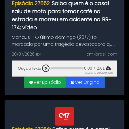
Episódio 27852:
Saiba quem é o casal
saiu de moto para tomar café na
estrada e morreu em acidente na BR-
174; vídeo
Manaus – O último domingo (20/7) foi
marcado por uma tragédia devastadora que
resultou na morte precoce de dois jovens na
20/07/2026 11:41
cm7brasil.com
BR-174, na zona rural de Manaus. Um passeio
com destino a um típico café regio...
Ouça o texto
0:00
/
2:01
powered by
VOICEXPRESS
Ver Episódio
Ver Original