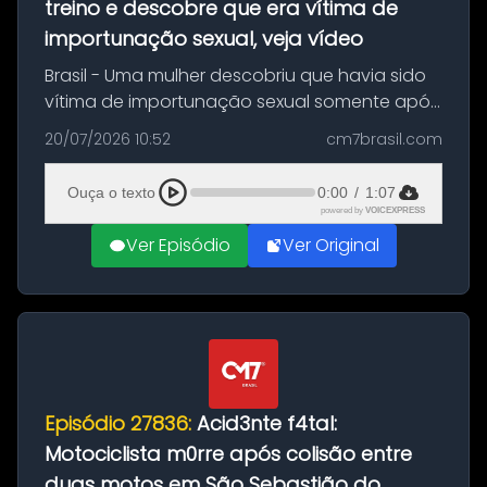
treino e descobre que era vítima de
importunação sexual, veja vídeo
Brasil - Uma mulher descobriu que havia sido
vítima de importunação sexual somente após
assistir a um vídeo que gravou enquanto
20/07/2026 10:52
cm7brasil.com
treinava na academia de um condomínio em
Feira de Santana, na Bahia. O c...
Ouça o texto
0:00
/
1:07
powered by
VOICEXPRESS
Ver Episódio
Ver Original
Episódio 27836:
Acid3nte f4tal:
Motociclista m0rre após colisão entre
duas motos em São Sebastião do