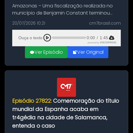
Amazonas – Uma fiscalização realizada no
município de Benjamin Constant terminou
com a apreensão de aproximadamente 115
20/07/2026 10:21
cm7brasil.com
quilos de entorpecentes em uma
embarcação atracada no porto da cidade. O
Ouça o texto
0:00
/
1:45
materia...
powered by
VOICEXPRESS
Ver Episódio
Ver Original
Episódio 27822:
Comemoração do título
mundial da Espanha acaba em
tr4gédia na cidade de Salamanca,
entenda o caso