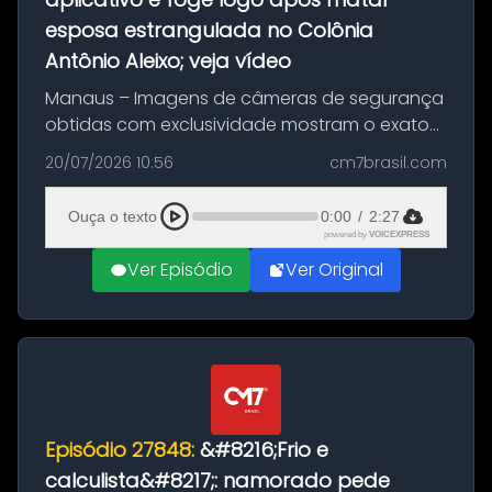
esposa estrangulada no Colônia
Antônio Aleixo; veja vídeo
Manaus – Imagens de câmeras de segurança
obtidas com exclusividade mostram o exato
momento da fuga do principal suspeito da
20/07/2026 10:56
cm7brasil.com
morte de Larissa Araújo, de 28 anos. O crime
ocorreu na noite deste último d...
Ouça o texto
0:00
/
2:27
powered by
VOICEXPRESS
Ver Episódio
Ver Original
Episódio 27848:
&#8216;Frio e
calculista&#8217;: namorado pede