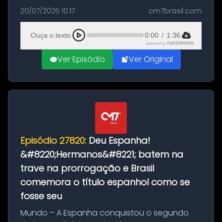
as comemorações pelo título da Copa do
20/07/2026 10:17
cm7brasil.com
Mundo conquistado pela Espanha, em
Ciudad Rodrigo, na província de Salamanca,
Ouça o texto
0:00
/
1:36
no...
powered by
VOICEXPRESS
Ver Episódio
Ver Original
Episódio 27820:
Deu Espanha!
&#8220;Hermanos&#8221; batem na
trave na prorrogação e Brasil
comemora o título espanhol como se
fosse seu
Mundo – A Espanha conquistou o segundo