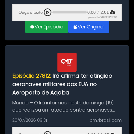
(20), em frente ao complexo da Prefeitura de
Manaus, na Zona Oeste. A batida ter...
Ouça o texto
0:00
/
2:01
powered by
VOICEXPRESS
Ver Episódio
Ver Original
Episódio 27812:
Irã afirma ter atingido
aeronaves militares dos EUA no
Aeroporto de Aqaba
Mundo – O Irã informou neste domingo (19)
que realizou um ataque contra aeronaves
militares dos Estados Unidos estacionadas no
20/07/2026 09:31
cm7brasil.com
Aeroporto de Aqaba, na Jordânia, durante a
21ª fase da Operação Nasr 2. A...