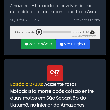
Amazonas – Um acidente envolvendo duas
motocicletas terminou com a morte de Osmar
Figueiredo de Souza, de 38 anos, no município
20/07/2026 10:45
cm7brasil.com
de São Sebastião do Uatumã, no interior do
Amazonas. A colisão ocorreu n...
Ouça o texto
0:00
/
1:14
powered by
VOICEXPRESS
Ver Episódio
Ver Original
Episódio 27838:
Acidente fatal:
Motociclista morre após colisão entre
duas motos em São Sebastião do
Uatumã, no interior do Amazonas