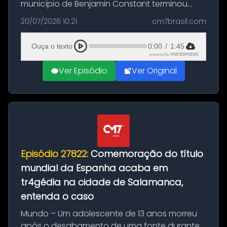
município de Benjamin Constant terminou
com a apreensão de aproximadamente 115
20/07/2026 10:21
cm7brasil.com
quilos de entorpecentes em uma
embarcação atracada no porto da cidade. O
Ouça o texto
0:00
/
1:45
materia...
powered by
VOICEXPRESS
Ver Episódio
Ver Original
Episódio 27822:
Comemoração do título
mundial da Espanha acaba em
tr4gédia na cidade de Salamanca,
entenda o caso
Mundo – Um adolescente de 13 anos morreu
após o desabamento de uma fonte durante