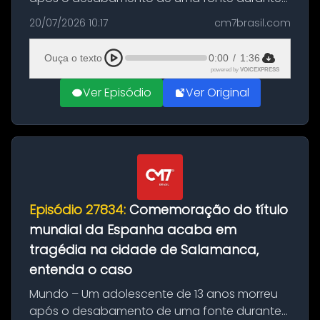
as comemorações pelo título da Copa do
20/07/2026 10:17
cm7brasil.com
Mundo conquistado pela Espanha, em
Ciudad Rodrigo, na província de Salamanca,
Ouça o texto
0:00
/
1:36
no...
powered by
VOICEXPRESS
Ver Episódio
Ver Original
Episódio 27834:
Comemoração do título
mundial da Espanha acaba em
tragédia na cidade de Salamanca,
entenda o caso
Mundo – Um adolescente de 13 anos morreu
após o desabamento de uma fonte durante