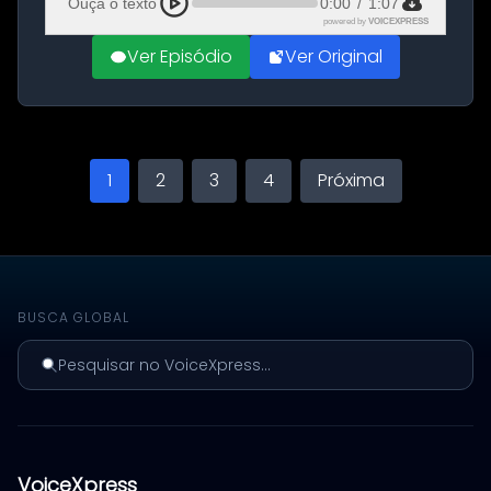
Ouça o texto
0:00
/
1:07
powered by
VOICEXPRESS
Ver Episódio
Ver Original
1
2
3
4
Próxima
BUSCA GLOBAL
Pesquisar no VoiceXpress...
VoiceXpress