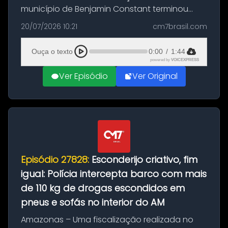
município de Benjamin Constant terminou
com a apreensão de aproximadamente 115
20/07/2026 10:21
cm7brasil.com
quilos de entorpecentes em uma
embarcação atracada no porto da cidade. O
Ouça o texto
0:00
/
1:44
materia...
powered by
VOICEXPRESS
Ver Episódio
Ver Original
Episódio 27828:
Esconderijo criativo, fim
igual: Polícia intercepta barco com mais
de 110 kg de drogas escondidos em
pneus e sofás no interior do AM
Amazonas – Uma fiscalização realizada no