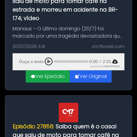
saiu de moto para tomar café na
estrada e morreu em acidente na BR-
174; vídeo
Manaus – O último domingo (20/7) foi
marcado por uma tragédia devastadora que
resultou na morte precoce de dois jovens na
20/07/2026 11:41
cm7brasil.com
BR-174, na zona rural de Manaus. Um passeio
com destino a um típico café regio...
Ouça o texto
0:00
/
2:01
powered by
VOICEXPRESS
Ver Episódio
Ver Original
Episódio 27856:
Saiba quem é o casal
que saiu de moto para tomar café na