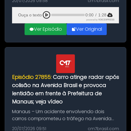
20/07/2026 09:58
cm7brasil.com
desta segunda-feira (20). O pedido pode ser
feito até 20 de ag...
Ouça o texto
0:00
/
1:28
powered by
VOICEXPRESS
Ver Episódio
Ver Original
Episódio 27855:
Carro atinge radar após
colisão na Avenida Brasil e provoca
lentidão em frente à Prefeitura de
Manaus; veja vídeo
Manaus – Um acidente envolvendo dois
carros comprometeu o tráfego na Avenida
Brasil durante a manhã desta segunda-feira
20/07/2026 09:51
cm7brasil.com