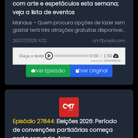
com arte e espetáculos esta semana;
veja a lista de eventos
Manaus – Quem procura opções de lazer sem
gastar terá três atrações gratuitas disponíveis
entre esta segunda-feira (20) e quinta-feira
20/07/2026 11:22
cm7brasil.com
(23). A programação inclui uma exposição
dedicada à história das ...
Ouça o texto
0:00
/
1:50
powered by
VOICEXPRESS
Ver Episódio
Ver Original
Episódio 27844:
Eleições 2026: Período
de convenções partidárias começa