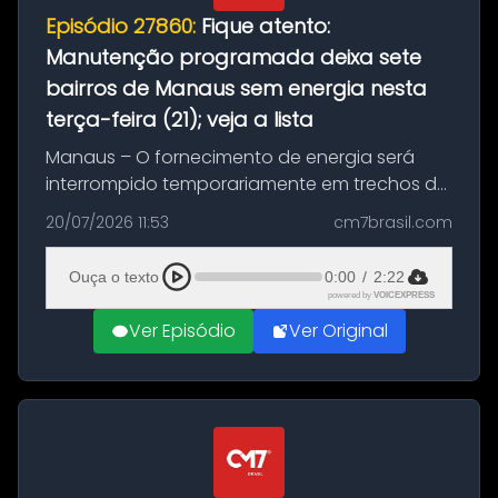
Episódio 27860:
Fique atento:
Manutenção programada deixa sete
bairros de Manaus sem energia nesta
terça-feira (21); veja a lista
Manaus – O fornecimento de energia será
interrompido temporariamente em trechos de
sete bairros de Manaus nesta terça-feira (21).
20/07/2026 11:53
cm7brasil.com
A suspensão programada ocorrerá para a
execução de serviços de manuten...
Ouça o texto
0:00
/
2:22
powered by
VOICEXPRESS
Ver Episódio
Ver Original