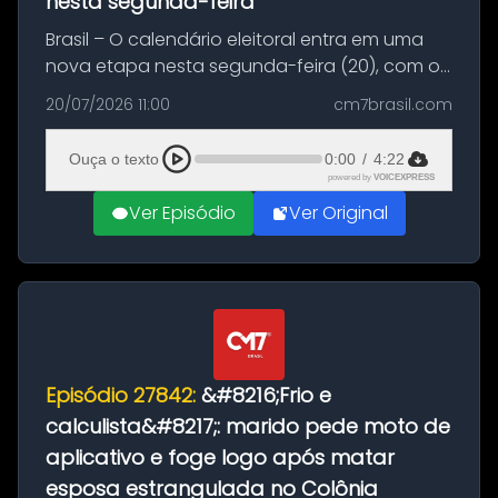
nesta segunda-feira
Brasil – O calendário eleitoral entra em uma
nova etapa nesta segunda-feira (20), com o
início do período destinado às convenções
20/07/2026 11:00
cm7brasil.com
partidárias. Até 5 de agosto, partidos e
federações poderão oficializa...
Ouça o texto
0:00
/
4:22
powered by
VOICEXPRESS
Ver Episódio
Ver Original
Episódio 27842:
&#8216;Frio e
calculista&#8217;: marido pede moto de
aplicativo e foge logo após matar
esposa estrangulada no Colônia