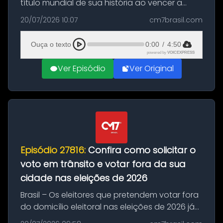
título mundial de sua história ao vencer a
Argentina por 1 a 0, neste domingo (19), na
20/07/2026 10:07
cm7brasil.com
decisão da Copa do Mundo de 2026. Depois
de um duelo sem gols durante o te...
Ouça o texto
0:00
/
4:50
powered by
VOICEXPRESS
Ver Episódio
Ver Original
Episódio 27816:
Confira como solicitar o
voto em trânsito e votar fora da sua
cidade nas eleições de 2026
Brasil – Os eleitores que pretendem votar fora
do domicílio eleitoral nas eleições de 2026 já
podem solicitar o voto em trânsito a partir