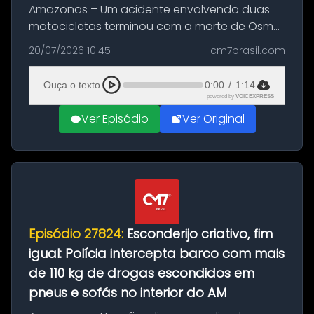
Amazonas – Um acidente envolvendo duas
motocicletas terminou com a morte de Osmar
Figueiredo de Souza, de 38 anos, no município
20/07/2026 10:45
cm7brasil.com
de São Sebastião do Uatumã, no interior do
Amazonas. A colisão ocorreu n...
Ouça o texto
0:00
/
1:14
powered by
VOICEXPRESS
Ver Episódio
Ver Original
Episódio 27824:
Esconderijo criativo, fim
igual: Polícia intercepta barco com mais
de 110 kg de drogas escondidos em
pneus e sofás no interior do AM