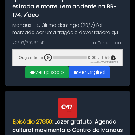
estrada e morreu em acidente na BR-
174; vídeo
Manaus – O último domingo (20/7) foi
marcado por uma tragédia devastadora que
resultou na morte precoce de dois jovens na
20/07/2026 11:41
cm7brasil.com
BR-174, na zona rural de Manaus. Um passeio
com destino a um típico café regio...
Ouça o texto
0:00
/
1:59
powered by
VOICEXPRESS
Ver Episódio
Ver Original
Episódio 27850:
Lazer gratuito: Agenda
cultural movimenta o Centro de Manaus