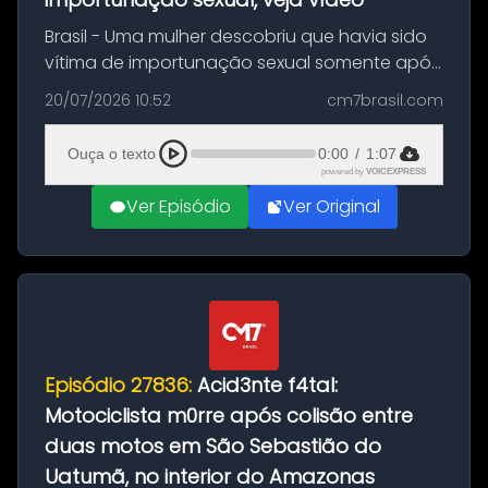
Brasil - Uma mulher descobriu que havia sido
vítima de importunação sexual somente após
assistir a um vídeo que gravou enquanto
20/07/2026 10:52
cm7brasil.com
treinava na academia de um condomínio em
Feira de Santana, na Bahia. O c...
Ouça o texto
0:00
/
1:07
powered by
VOICEXPRESS
Ver Episódio
Ver Original
Episódio 27836:
Acid3nte f4tal:
Motociclista m0rre após colisão entre
duas motos em São Sebastião do
Uatumã, no interior do Amazonas