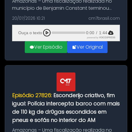
Amazonas – Uma fiscalização realizada no
município de Benjamin Constant terminou
com a apreensão de aproximadamente 115
20/07/2026 10:21
cm7brasil.com
quilos de entorpecentes em uma
embarcação atracada no porto da cidade. O
Ouça o texto
0:00
/
1:44
materia...
powered by
VOICEXPRESS
Ver Episódio
Ver Original
Episódio 27826:
Esconderijo criativo, fim
igual: Polícia intercepta barco com mais
de 110 kg de dr0gas escondidos em
pneus e sofás no interior do AM
Amazonas – Uma fiscalização realizada no