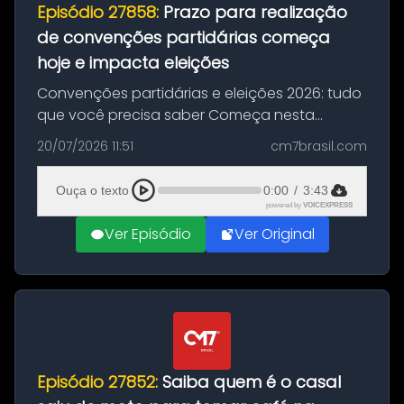
Episódio 27858:
Prazo para realização
de convenções partidárias começa
hoje e impacta eleições
Convenções partidárias e eleições 2026: tudo
que você precisa saber Começa nesta
segunda-feira e vai até 5 de agosto o prazo
20/07/2026 11:51
cm7brasil.com
para que partidos políticos e federações
partidárias realizem suas convençõ...
Ouça o texto
0:00
/
3:43
powered by
VOICEXPRESS
Ver Episódio
Ver Original
Episódio 27852:
Saiba quem é o casal