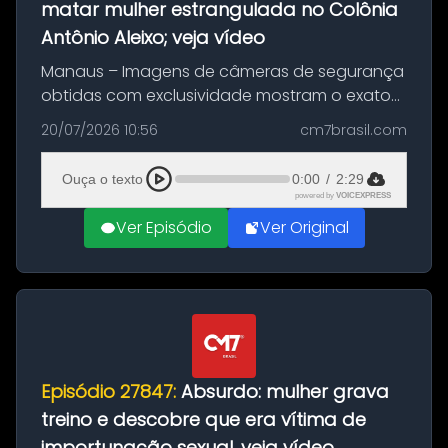
matar mulher estrangulada no Colônia
Antônio Aleixo; veja vídeo
Manaus – Imagens de câmeras de segurança
obtidas com exclusividade mostram o exato
momento da fuga do principal suspeito da
20/07/2026 10:56
cm7brasil.com
morte de Larissa Araújo, de 28 anos. O crime
ocorreu na noite deste último d...
Ouça o texto
0:00
/
2:29
powered by
VOICEXPRESS
Ver Episódio
Ver Original
Episódio 27847:
Absurdo: mulher grava
treino e descobre que era vítima de
importunação sexual, veja vídeo