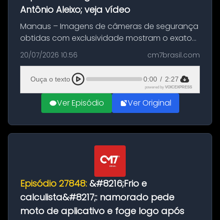
Antônio Aleixo; veja vídeo
Manaus – Imagens de câmeras de segurança
obtidas com exclusividade mostram o exato
momento da fuga do principal suspeito da
20/07/2026 10:56
cm7brasil.com
morte de Larissa Araújo, de 28 anos. O crime
ocorreu na noite deste último d...
Ouça o texto
0:00
/
2:27
powered by
VOICEXPRESS
Ver Episódio
Ver Original
Episódio 27848:
&#8216;Frio e
calculista&#8217;: namorado pede
moto de aplicativo e foge logo após