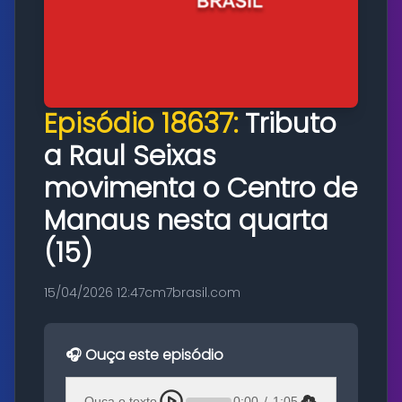
Episódio 18637:
Tributo
a Raul Seixas
movimenta o Centro de
Manaus nesta quarta
(15)
15/04/2026 12:47
cm7brasil.com
🎧 Ouça este episódio
Ouça o texto
0:00
/
1:05