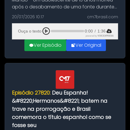
após o desabamento de uma fonte durante
as comemorações pelo título da Copa do
20/07/2026 10:17
cm7brasil.com
Mundo conquistado pela Espanha, em
Ciudad Rodrigo, na província de Salamanca,
Ouça o texto
0:00
/
1:36
no...
powered by
VOICEXPRESS
Ver Episódio
Ver Original
Episódio 27820:
Deu Espanha!
&#8220;Hermanos&#8221; batem na
trave na prorrogação e Brasil
comemora o título espanhol como se
fosse seu