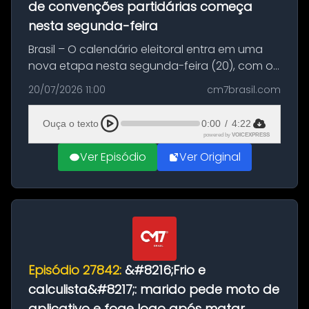
de convenções partidárias começa
nesta segunda-feira
Brasil – O calendário eleitoral entra em uma
nova etapa nesta segunda-feira (20), com o
início do período destinado às convenções
20/07/2026 11:00
cm7brasil.com
partidárias. Até 5 de agosto, partidos e
federações poderão oficializa...
Ouça o texto
0:00
/
4:22
powered by
VOICEXPRESS
Ver Episódio
Ver Original
Episódio 27842:
&#8216;Frio e
calculista&#8217;: marido pede moto de
aplicativo e foge logo após matar