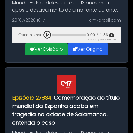
Mundo – Um adolescente de 13 anos morreu
após o desabamento de uma fonte durante
as comemorações pelo título da Copa do
20/07/2026 10:17
cm7brasil.com
Mundo conquistado pela Espanha, em
Ciudad Rodrigo, na província de Salamanca,
Ouça o texto
0:00
/
1:36
no...
powered by
VOICEXPRESS
Ver Episódio
Ver Original
Episódio 27834:
Comemoração do título
mundial da Espanha acaba em
tragédia na cidade de Salamanca,
entenda o caso
Mundo – Um adolescente de 13 anos morreu