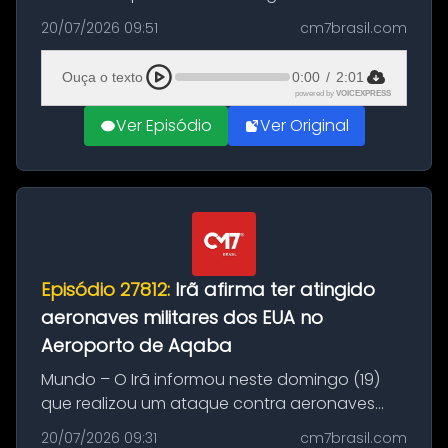
Brasil durante a manhã desta segunda-feira
20/07/2026 09:51
cm7brasil.com
(20), em frente ao complexo da Prefeitura de
Manaus, na Zona Oeste. A batida ter...
Ouça o texto
0:00
/
2:01
powered by
VOICEXPRESS
Ver Episódio
Ver Original
Episódio 27812:
Irã afirma ter atingido
aeronaves militares dos EUA no
Aeroporto de Aqaba
Mundo – O Irã informou neste domingo (19)
que realizou um ataque contra aeronaves
militares dos Estados Unidos estacionadas no
20/07/2026 09:31
cm7brasil.com