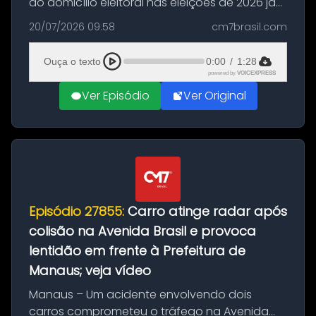
do domicílio eleitoral nas eleições de 2026 já
podem solicitar o voto em trânsito a partir
20/07/2026 09:58
cm7brasil.com
desta segunda-feira (20). O pedido pode ser
feito até 20 de ag...
Ouça o texto
0:00
/
1:28
powered by
VOICEXPRESS
Ver Episódio
Ver Original
Episódio 27855:
Carro atinge radar após
colisão na Avenida Brasil e provoca
lentidão em frente à Prefeitura de
Manaus; veja vídeo
Manaus – Um acidente envolvendo dois
carros comprometeu o tráfego na Avenida