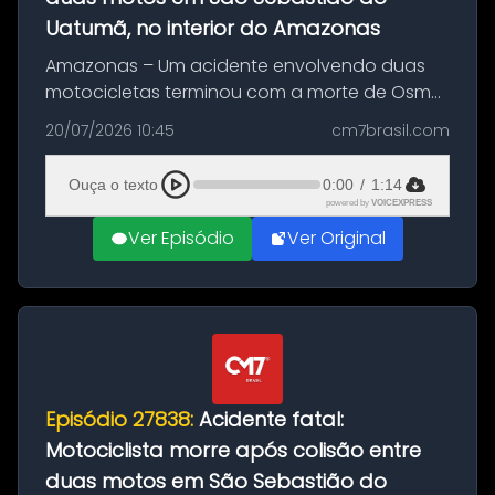
Uatumã, no interior do Amazonas
Amazonas – Um acidente envolvendo duas
motocicletas terminou com a morte de Osmar
Figueiredo de Souza, de 38 anos, no município
20/07/2026 10:45
cm7brasil.com
de São Sebastião do Uatumã, no interior do
Amazonas. A colisão ocorreu n...
Ouça o texto
0:00
/
1:14
powered by
VOICEXPRESS
Ver Episódio
Ver Original
Episódio 27838:
Acidente fatal:
Motociclista morre após colisão entre
duas motos em São Sebastião do