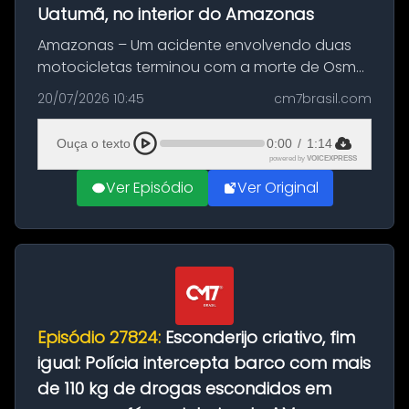
Uatumã, no interior do Amazonas
Amazonas – Um acidente envolvendo duas
motocicletas terminou com a morte de Osmar
Figueiredo de Souza, de 38 anos, no município
20/07/2026 10:45
cm7brasil.com
de São Sebastião do Uatumã, no interior do
Amazonas. A colisão ocorreu n...
Ouça o texto
0:00
/
1:14
powered by
VOICEXPRESS
Ver Episódio
Ver Original
Episódio 27824:
Esconderijo criativo, fim
igual: Polícia intercepta barco com mais
de 110 kg de drogas escondidos em