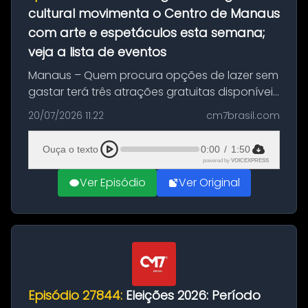
cultural movimenta o Centro de Manaus
com arte e espetáculos esta semana;
veja a lista de eventos
Manaus – Quem procura opções de lazer sem
gastar terá três atrações gratuitas disponíveis
entre esta segunda-feira (20) e quinta-feira
20/07/2026 11:22
cm7brasil.com
(23). A programação inclui uma exposição
dedicada à história das ...
Ouça o texto
0:00
/
1:50
powered by
VOICEXPRESS
Ver Episódio
Ver Original
Episódio 27844:
Eleições 2026: Período