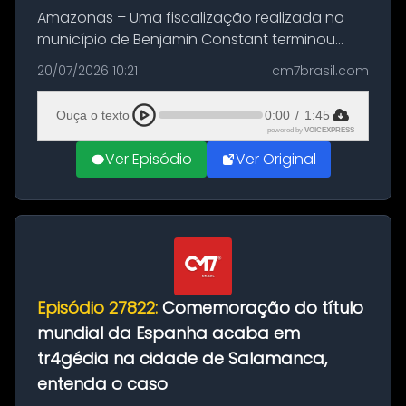
Amazonas – Uma fiscalização realizada no
município de Benjamin Constant terminou
com a apreensão de aproximadamente 115
20/07/2026 10:21
cm7brasil.com
quilos de entorpecentes em uma
embarcação atracada no porto da cidade. O
Ouça o texto
0:00
/
1:45
materia...
powered by
VOICEXPRESS
Ver Episódio
Ver Original
Episódio 27822:
Comemoração do título
mundial da Espanha acaba em
tr4gédia na cidade de Salamanca,
entenda o caso