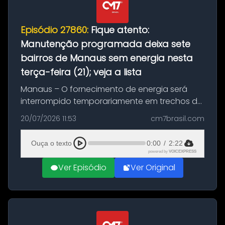
Episódio 27860:
Fique atento:
Manutenção programada deixa sete
bairros de Manaus sem energia nesta
terça-feira (21); veja a lista
Manaus – O fornecimento de energia será
interrompido temporariamente em trechos de
sete bairros de Manaus nesta terça-feira (21).
20/07/2026 11:53
cm7brasil.com
A suspensão programada ocorrerá para a
execução de serviços de manuten...
Ouça o texto
0:00
/
2:22
powered by
VOICEXPRESS
Ver Episódio
Ver Original