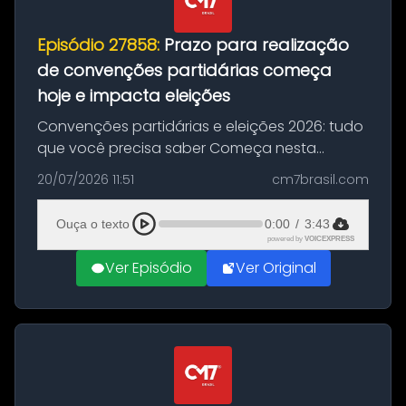
Episódio 27858:
Prazo para realização
de convenções partidárias começa
hoje e impacta eleições
Convenções partidárias e eleições 2026: tudo
que você precisa saber Começa nesta
segunda-feira e vai até 5 de agosto o prazo
20/07/2026 11:51
cm7brasil.com
para que partidos políticos e federações
partidárias realizem suas convençõ...
Ouça o texto
0:00
/
3:43
powered by
VOICEXPRESS
Ver Episódio
Ver Original