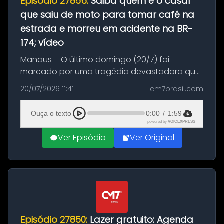
Episódio 27856:
Saiba quem é o casal
que saiu de moto para tomar café na
estrada e morreu em acidente na BR-
174; vídeo
Manaus – O último domingo (20/7) foi
marcado por uma tragédia devastadora que
resultou na morte precoce de dois jovens na
20/07/2026 11:41
cm7brasil.com
BR-174, na zona rural de Manaus. Um passeio
com destino a um típico café regio...
Ouça o texto
0:00
/
1:59
powered by
VOICEXPRESS
Ver Episódio
Ver Original
Episódio 27850:
Lazer gratuito: Agenda