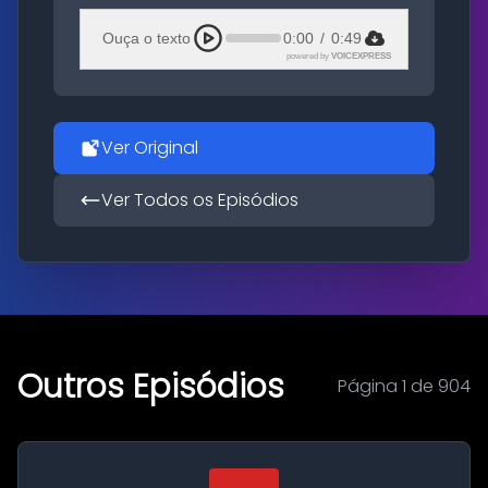
Ouça o texto
0:00
/
0:49
powered by
VOICEXPRESS
Ver Original
Ver Todos os Episódios
Outros Episódios
Página 1 de 904