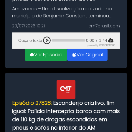
Amazonas – Uma fiscalização realizada no
município de Benjamin Constant terminou
com a apreensão de aproximadamente 115
20/07/2026 10:21
cm7brasil.com
quilos de entorpecentes em uma
embarcação atracada no porto da cidade. O
Ouça o texto
0:00
/
1:44
materia...
powered by
VOICEXPRESS
Ver Episódio
Ver Original
Episódio 27828:
Esconderijo criativo, fim
igual: Polícia intercepta barco com mais
de 110 kg de drogas escondidos em
pneus e sofás no interior do AM