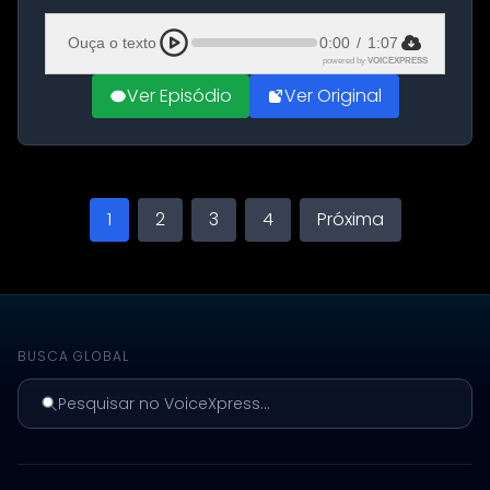
Aeroporto de Aqaba, na Jordânia, durante a
21ª fase da Operação Nasr 2. A...
Ouça o texto
0:00
/
1:07
powered by
VOICEXPRESS
Ver Episódio
Ver Original
1
2
3
4
Próxima
BUSCA GLOBAL
Pesquisar no VoiceXpress...