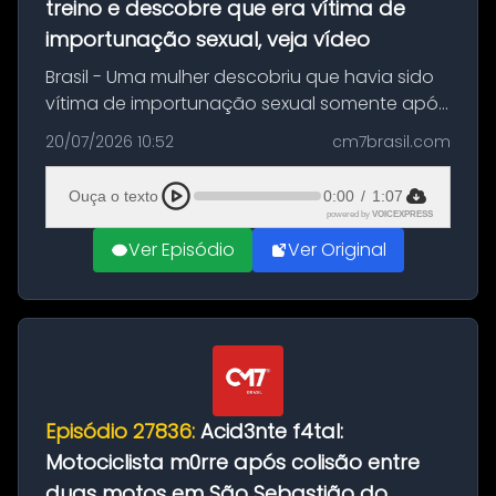
treino e descobre que era vítima de
importunação sexual, veja vídeo
Brasil - Uma mulher descobriu que havia sido
vítima de importunação sexual somente após
assistir a um vídeo que gravou enquanto
20/07/2026 10:52
cm7brasil.com
treinava na academia de um condomínio em
Feira de Santana, na Bahia. O c...
Ouça o texto
0:00
/
1:07
powered by
VOICEXPRESS
Ver Episódio
Ver Original
Episódio 27836:
Acid3nte f4tal:
Motociclista m0rre após colisão entre
duas motos em São Sebastião do