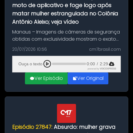
moto de aplicativo e foge logo após
matar mulher estrangulada no Colônia
Antônio Aleixo; veja vídeo
Manaus – Imagens de câmeras de segurança
obtidas com exclusividade mostram o exato
momento da fuga do principal suspeito da
20/07/2026 10:56
cm7brasil.com
morte de Larissa Araújo, de 28 anos. O crime
ocorreu na noite deste último d...
Ouça o texto
0:00
/
2:29
powered by
VOICEXPRESS
Ver Episódio
Ver Original
Episódio 27847:
Absurdo: mulher grava