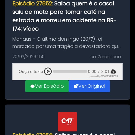
Episódio 27852:
Saiba quem é o casal
saiu de moto para tomar café na
estrada e morreu em acidente na BR-
174; vídeo
Manaus – O último domingo (20/7) foi
marcado por uma tragédia devastadora que
resultou na morte precoce de dois jovens na
20/07/2026 11:41
cm7brasil.com
BR-174, na zona rural de Manaus. Um passeio
com destino a um típico café regio...
Ouça o texto
0:00
/
2:01
powered by
VOICEXPRESS
Ver Episódio
Ver Original