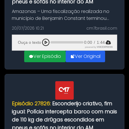
pneus e sofás no interior do AM
Amazonas – Uma fiscalização realizada no
município de Benjamin Constant terminou
com a apreensão de aproximadamente 115
20/07/2026 10:21
cm7brasil.com
quilos de entorpecentes em uma
embarcação atracada no porto da cidade. O
Ouça o texto
0:00
/
1:44
materia...
powered by
VOICEXPRESS
Ver Episódio
Ver Original
Episódio 27826:
Esconderijo criativo, fim
igual: Polícia intercepta barco com mais
de 110 kg de dr0gas escondidos em
pneus e sofás no interior do AM