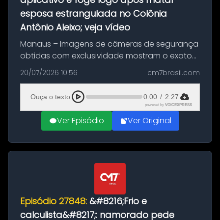
esposa estrangulada no Colônia
Antônio Aleixo; veja vídeo
Manaus – Imagens de câmeras de segurança
obtidas com exclusividade mostram o exato
momento da fuga do principal suspeito da
20/07/2026 10:56
cm7brasil.com
morte de Larissa Araújo, de 28 anos. O crime
ocorreu na noite deste último d...
Ouça o texto
0:00
/
2:27
powered by
VOICEXPRESS
Ver Episódio
Ver Original
Episódio 27848:
&#8216;Frio e
calculista&#8217;: namorado pede