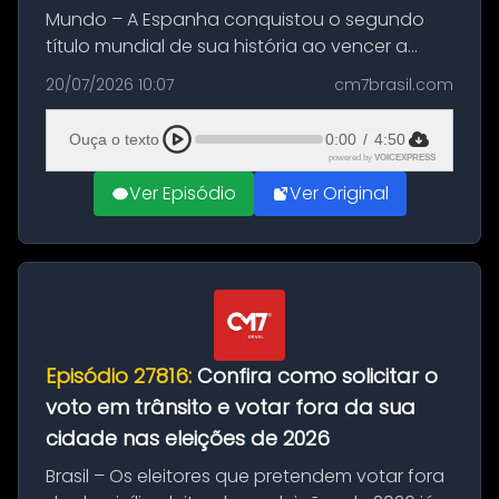
Mundo – A Espanha conquistou o segundo
título mundial de sua história ao vencer a
Argentina por 1 a 0, neste domingo (19), na
20/07/2026 10:07
cm7brasil.com
decisão da Copa do Mundo de 2026. Depois
de um duelo sem gols durante o te...
Ouça o texto
0:00
/
4:50
powered by
VOICEXPRESS
Ver Episódio
Ver Original
Episódio 27816:
Confira como solicitar o
voto em trânsito e votar fora da sua
cidade nas eleições de 2026
Brasil – Os eleitores que pretendem votar fora