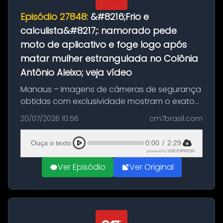
Episódio 27848:
&#8216;Frio e
calculista&#8217;: namorado pede
moto de aplicativo e foge logo após
matar mulher estrangulada no Colônia
Antônio Aleixo; veja vídeo
Manaus – Imagens de câmeras de segurança
obtidas com exclusividade mostram o exato
momento da fuga do principal suspeito da
20/07/2026 10:56
cm7brasil.com
morte de Larissa Araújo, de 28 anos. O crime
ocorreu na noite deste último d...
Ouça o texto
0:00
/
2:29
powered by
VOICEXPRESS
Ver Episódio
Ver Original