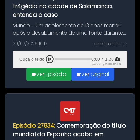
tr4gédia na cidade de Salamanca,
entenda o caso
Mundo – Um adolescente de 13 anos morreu
após o desabamento de uma fonte durante
as comemorações pelo título da Copa do
20/07/2026 10:17
cm7brasil.com
Mundo conquistado pela Espanha, em
Ciudad Rodrigo, na província de Salamanca,
Ouça o texto
0:00
/
1:36
no...
powered by
VOICEXPRESS
Ver Episódio
Ver Original
Episódio 27834:
Comemoração do título
mundial da Espanha acaba em