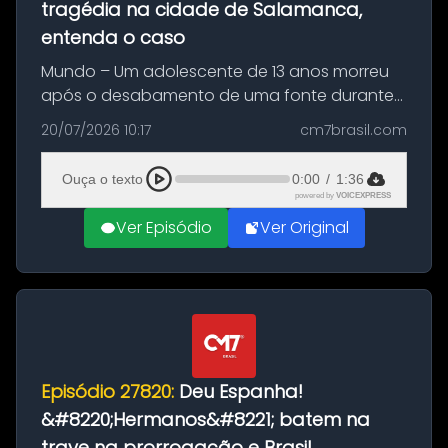
tragédia na cidade de Salamanca,
entenda o caso
Mundo – Um adolescente de 13 anos morreu
após o desabamento de uma fonte durante
as comemorações pelo título da Copa do
20/07/2026 10:17
cm7brasil.com
Mundo conquistado pela Espanha, em
Ciudad Rodrigo, na província de Salamanca,
Ouça o texto
0:00
/
1:36
no...
powered by
VOICEXPRESS
Ver Episódio
Ver Original
Episódio 27820:
Deu Espanha!
&#8220;Hermanos&#8221; batem na
trave na prorrogação e Brasil