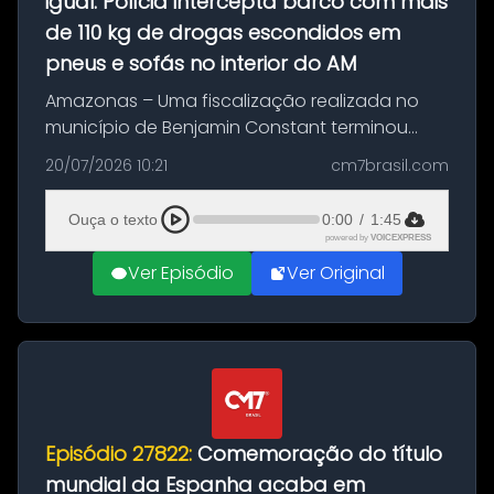
igual: Polícia intercepta barco com mais
de 110 kg de drogas escondidos em
pneus e sofás no interior do AM
Amazonas – Uma fiscalização realizada no
município de Benjamin Constant terminou
com a apreensão de aproximadamente 115
20/07/2026 10:21
cm7brasil.com
quilos de entorpecentes em uma
embarcação atracada no porto da cidade. O
Ouça o texto
0:00
/
1:45
materia...
powered by
VOICEXPRESS
Ver Episódio
Ver Original
Episódio 27822:
Comemoração do título
mundial da Espanha acaba em