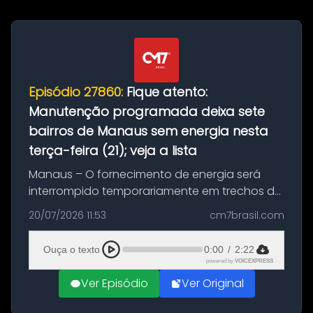
Episódio 27860:
Fique atento:
Manutenção programada deixa sete
bairros de Manaus sem energia nesta
terça-feira (21); veja a lista
Manaus – O fornecimento de energia será
interrompido temporariamente em trechos de
sete bairros de Manaus nesta terça-feira (21).
20/07/2026 11:53
cm7brasil.com
A suspensão programada ocorrerá para a
execução de serviços de manuten...
Ouça o texto
0:00
/
2:22
powered by
VOICEXPRESS
Ver Episódio
Ver Original