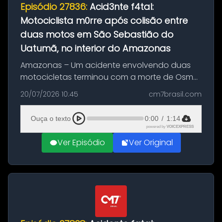
Episódio 27836:
Acid3nte f4tal:
Motociclista m0rre após colisão entre
duas motos em São Sebastião do
Uatumã, no interior do Amazonas
Amazonas – Um acidente envolvendo duas
motocicletas terminou com a morte de Osmar
Figueiredo de Souza, de 38 anos, no município
20/07/2026 10:45
cm7brasil.com
de São Sebastião do Uatumã, no interior do
Amazonas. A colisão ocorreu n...
Ouça o texto
0:00
/
1:14
powered by
VOICEXPRESS
Ver Episódio
Ver Original