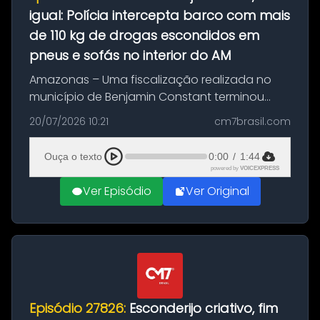
igual: Polícia intercepta barco com mais
de 110 kg de drogas escondidos em
pneus e sofás no interior do AM
Amazonas – Uma fiscalização realizada no
município de Benjamin Constant terminou
com a apreensão de aproximadamente 115
20/07/2026 10:21
cm7brasil.com
quilos de entorpecentes em uma
embarcação atracada no porto da cidade. O
Ouça o texto
0:00
/
1:44
materia...
powered by
VOICEXPRESS
Ver Episódio
Ver Original
Episódio 27826:
Esconderijo criativo, fim