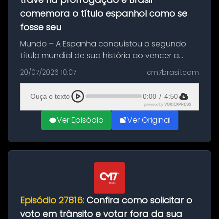
comemora o título espanhol como se
fosse seu
Mundo – A Espanha conquistou o segundo
título mundial de sua história ao vencer a
Argentina por 1 a 0, neste domingo (19), na
20/07/2026 10:07
cm7brasil.com
decisão da Copa do Mundo de 2026. Depois
de um duelo sem gols durante o te...
Ouça o texto
0:00
/
4:50
powered by
VOICEXPRESS
Ver Episódio
Ver Original
Episódio 27816:
Confira como solicitar o
voto em trânsito e votar fora da sua