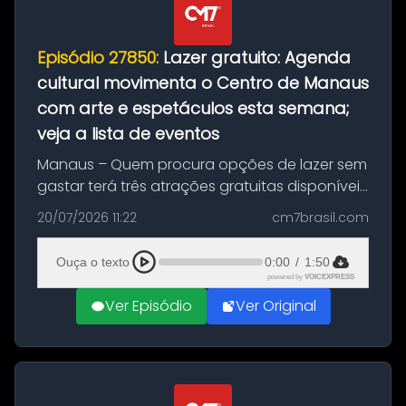
Episódio 27850:
Lazer gratuito: Agenda
cultural movimenta o Centro de Manaus
com arte e espetáculos esta semana;
veja a lista de eventos
Manaus – Quem procura opções de lazer sem
gastar terá três atrações gratuitas disponíveis
entre esta segunda-feira (20) e quinta-feira
20/07/2026 11:22
cm7brasil.com
(23). A programação inclui uma exposição
dedicada à história das ...
Ouça o texto
0:00
/
1:50
powered by
VOICEXPRESS
Ver Episódio
Ver Original