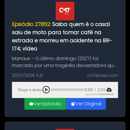
Episódio 27852:
Saiba quem é o casal
saiu de moto para tomar café na
estrada e morreu em acidente na BR-
174; vídeo
Manaus – O último domingo (20/7) foi
marcado por uma tragédia devastadora que
resultou na morte precoce de dois jovens na
20/07/2026 11:41
cm7brasil.com
BR-174, na zona rural de Manaus. Um passeio
com destino a um típico café regio...
Ouça o texto
0:00
/
2:01
powered by
VOICEXPRESS
Ver Episódio
Ver Original