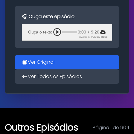
🎧 Ouça este episódio
Ouça o texto
0:00
/
9:20
powered by
VOICEXPRESS
Ver Original
Ver Todos os Episódios
Outros Episódios
Página 1 de 904