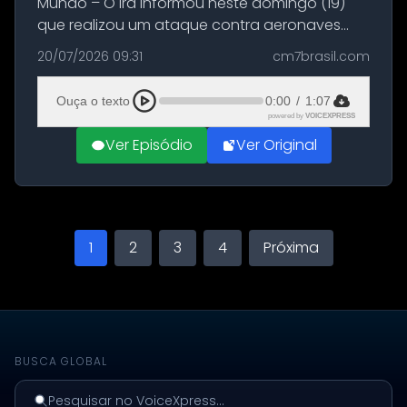
Mundo – O Irã informou neste domingo (19)
que realizou um ataque contra aeronaves
militares dos Estados Unidos estacionadas no
20/07/2026 09:31
cm7brasil.com
Aeroporto de Aqaba, na Jordânia, durante a
21ª fase da Operação Nasr 2. A...
Ouça o texto
0:00
/
1:07
powered by
VOICEXPRESS
Ver Episódio
Ver Original
1
2
3
4
Próxima
BUSCA GLOBAL
Pesquisar no VoiceXpress...