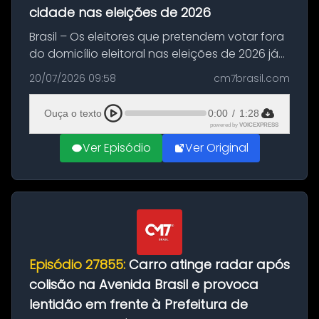
cidade nas eleições de 2026
Brasil – Os eleitores que pretendem votar fora
do domicílio eleitoral nas eleições de 2026 já
podem solicitar o voto em trânsito a partir
20/07/2026 09:58
cm7brasil.com
desta segunda-feira (20). O pedido pode ser
feito até 20 de ag...
Ouça o texto
0:00
/
1:28
powered by
VOICEXPRESS
Ver Episódio
Ver Original
Episódio 27855:
Carro atinge radar após
colisão na Avenida Brasil e provoca
lentidão em frente à Prefeitura de