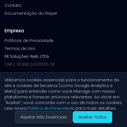
Contato
Documentação do Player
Empresa
Políticas de Privacidade
Termos de Uso
ER Soluções Web LTDA
CNPJ: 33.480.243/0001-23
Utilizamos cookies essenciais para o funcionamento do
site e cookies de terceiros (como Google Analytics e
© 2026 VoiceXpress. Todos os direitos reservados.
Meta) para entender como você interage com nossa
Build: 1779730054
plataforma e fornecer anúncios relevantes. Ao clicar em
"Aceitar", você concorda com o uso de todos os cookies.
Leia nossa
Política de Privacidade
para mais detalhes.
Rejeitar Não Essenciais
Aceitar Todos