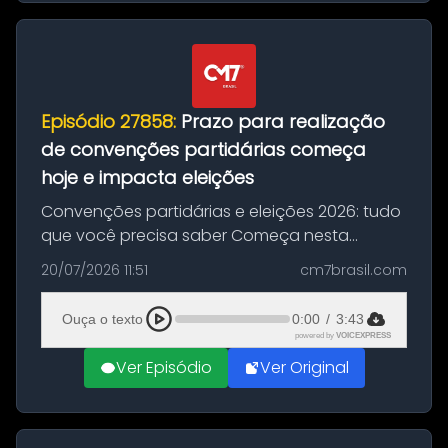
Episódio 27858:
Prazo para realização
de convenções partidárias começa
hoje e impacta eleições
Convenções partidárias e eleições 2026: tudo
que você precisa saber Começa nesta
segunda-feira e vai até 5 de agosto o prazo
20/07/2026 11:51
cm7brasil.com
para que partidos políticos e federações
partidárias realizem suas convençõ...
Ouça o texto
0:00
/
3:43
powered by
VOICEXPRESS
Ver Episódio
Ver Original