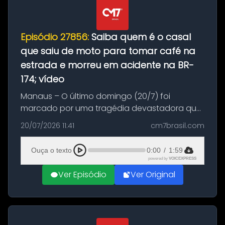
Episódio 27856:
Saiba quem é o casal
que saiu de moto para tomar café na
estrada e morreu em acidente na BR-
174; vídeo
Manaus – O último domingo (20/7) foi
marcado por uma tragédia devastadora que
resultou na morte precoce de dois jovens na
20/07/2026 11:41
cm7brasil.com
BR-174, na zona rural de Manaus. Um passeio
com destino a um típico café regio...
Ouça o texto
0:00
/
1:59
powered by
VOICEXPRESS
Ver Episódio
Ver Original