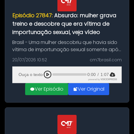
Episódio 27847:
Absurdo: mulher grava
treino e descobre que era vítima de
importunação sexual, veja vídeo
Brasil - Uma mulher descobriu que havia sido
vítima de importunação sexual somente após
assistir a um vídeo que gravou enquanto
20/07/2026 10:52
cm7brasil.com
treinava na academia de um condomínio em
Feira de Santana, na Bahia. O c...
Ouça o texto
0:00
/
1:07
powered by
VOICEXPRESS
Ver Episódio
Ver Original