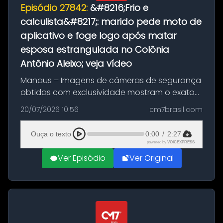
Episódio 27842:
&#8216;Frio e
calculista&#8217;: marido pede moto de
aplicativo e foge logo após matar
esposa estrangulada no Colônia
Antônio Aleixo; veja vídeo
Manaus – Imagens de câmeras de segurança
obtidas com exclusividade mostram o exato
momento da fuga do principal suspeito da
20/07/2026 10:56
cm7brasil.com
morte de Larissa Araújo, de 28 anos. O crime
ocorreu na noite deste último d...
Ouça o texto
0:00
/
2:27
powered by
VOICEXPRESS
Ver Episódio
Ver Original