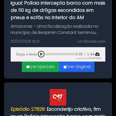
igual: Polícia intercepta barco com mais
de 110 kg de dr0gas escondidos em
pneus e sofás no interior do AM
Amazonas – Uma fiscalização realizada no
município de Benjamin Constant terminou
com a apreensão de aproximadamente 115
20/07/2026 10:21
cm7brasil.com
quilos de entorpecentes em uma
embarcação atracada no porto da cidade. O
Ouça o texto
0:00
/
1:44
materia...
powered by
VOICEXPRESS
Ver Episódio
Ver Original
Episódio 27828:
Esconderijo criativo, fim