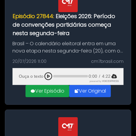
Episódio 27844:
Eleições 2026: Período
de convenções partidárias começa
nesta segunda-feira
Brasil – O calendário eleitoral entra em uma
nova etapa nesta segunda-feira (20), com o
início do período destinado às convenções
20/07/2026 11:00
cm7brasil.com
partidárias. Até 5 de agosto, partidos e
federações poderão oficializa...
Ouça o texto
0:00
/
4:22
powered by
VOICEXPRESS
Ver Episódio
Ver Original