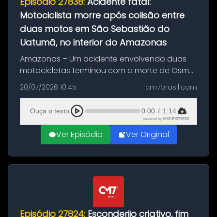
Episódio 27838:
Acidente fatal:
Motociclista morre após colisão entre
duas motos em São Sebastião do
Uatumã, no interior do Amazonas
Amazonas – Um acidente envolvendo duas
motocicletas terminou com a morte de Osmar
Figueiredo de Souza, de 38 anos, no município
20/07/2026 10:45
cm7brasil.com
de São Sebastião do Uatumã, no interior do
Amazonas. A colisão ocorreu n...
Ouça o texto
0:00
/
1:14
powered by
VOICEXPRESS
Ver Episódio
Ver Original
Episódio 27824:
Esconderijo criativo, fim