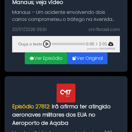
Manaus; veja vídeo
Manaus – Um acidente envolvendo dois
carros comprometeu o tráfego na Avenida
Brasil durante a manhã desta segunda-feira
20/07/2026 09:51
cm7brasil.com
(20), em frente ao complexo da Prefeitura de
Manaus, na Zona Oeste. A batida ter...
Ouça o texto
0:00
/
2:01
powered by
VOICEXPRESS
Ver Episódio
Ver Original
Episódio 27812:
Irã afirma ter atingido
aeronaves militares dos EUA no
Aeroporto de Aqaba