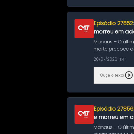
Episódio 27852
morreu em aci
Manaus – O últi
morte precoce de
típico café regio..
20/07/2026 11:41
Ouça o texto
Episódio 27856
e morreu em ac
Manaus – O últi