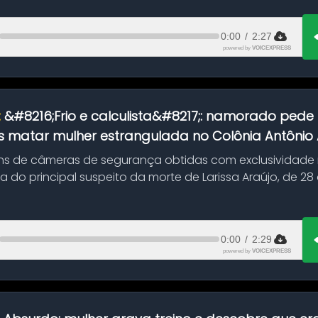
0:00
/
2:27
powered by
VOICEXPRESS
:
&#8216;Frio e calculista&#8217;: namorado pede 
 matar mulher estrangulada no Colônia Antônio Al
s de câmeras de segurança obtidas com exclusividade
do principal suspeito da morte de Larissa Araújo, de 28
 d...
0:00
/
2:29
powered by
VOICEXPRESS