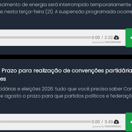
ecimento de energia será interrompido temporariamente
s nesta terça-feira (21). A suspensão programada ocorr
en...
0:00
/
2:22
powered by
VOICEXPRESS
:
Prazo para realização de convenções partidári
ões
idárias e eleições 2026: tudo que você precisa saber 
 de agosto o prazo para que partidos políticos e federaçõ
0:00
/
3:43
powered by
VOICEXPRESS