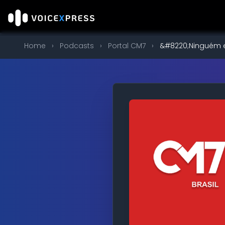
Home
›
Podcasts
›
Portal CM7
›
&#8220;Ninguém es