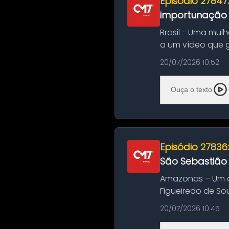
Episódio 27847
importunação s
Brasil - Uma mul
a um vídeo que 
na Bahia. O c...
20/07/2026 10:52
Ouça o texto
Episódio 27836
São Sebastião
Amazonas – Um a
Figueiredo de So
Amazonas. A colis
20/07/2026 10:45