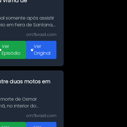
a vítima de
al somente após assistir
o em Feira de Santana,
cm7brasil.com
Ver
Ver
Episódio
Original
 entre duas motos em
 morte de Osmar
, no interior do
cm7brasil.com