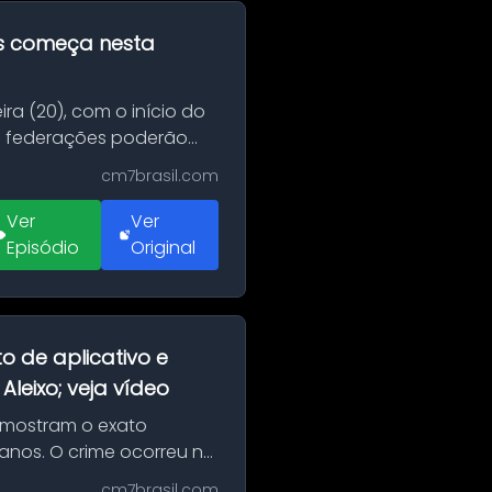
as começa nesta
ra (20), com o início do
 e federações poderão
cm7brasil.com
Ver
Ver
Episódio
Original
o de aplicativo e
leixo; veja vídeo
 mostram o exato
 anos. O crime ocorreu na
cm7brasil.com