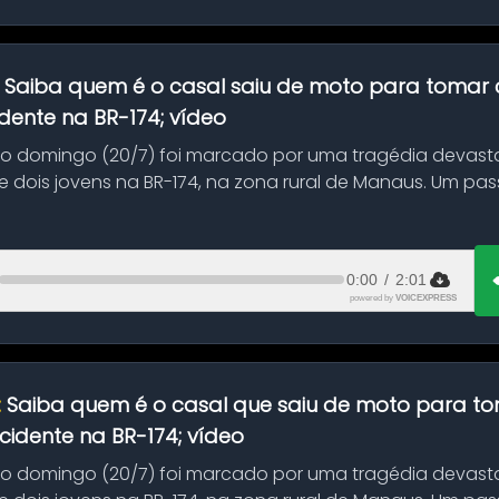
:
Saiba quem é o casal saiu de moto para tomar 
dente na BR-174; vídeo
mo domingo (20/7) foi marcado por uma tragédia devast
 dois jovens na BR-174, na zona rural de Manaus. Um pa
.
0:00
/
2:01
powered by
VOICEXPRESS
:
Saiba quem é o casal que saiu de moto para t
idente na BR-174; vídeo
mo domingo (20/7) foi marcado por uma tragédia devast