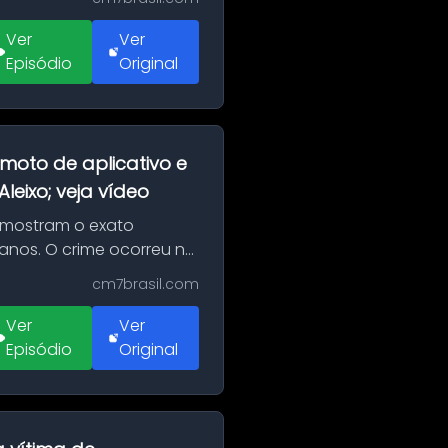
Ver
Ver
Episódio
Original
moto de aplicativo e
eixo; veja vídeo
 mostram o exato
 anos. O crime ocorreu na
cm7brasil.com
Ver
Ver
Episódio
Original