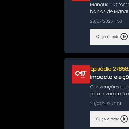
Manaus – O forn
bairros de Manau
serviços de manut
20/07/2026 11:53
Ouça o texto
Episódio 27858
impacta eleiç
Convenções part
feira e vai até 5
suas convençõ...
20/07/2026 11:51
Ouça o texto