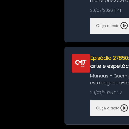
morte precoce de
típico café regio..
20/07/2026 11:41
Ouça o texto
Episódio 27850
arte e espetác
Manaus – Quem pr
esta segunda-fei
história das ...
20/07/2026 11:22
Ouça o texto