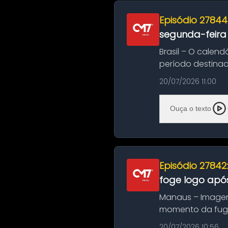
Episódio 27844
segunda-feira
Brasil – O calend
período destinad
oficializa...
20/07/2026 11:00
Ouça o texto
Episódio 27842
foge logo após
Manaus – Imagen
momento da fuga 
noite deste último
20/07/2026 10:56