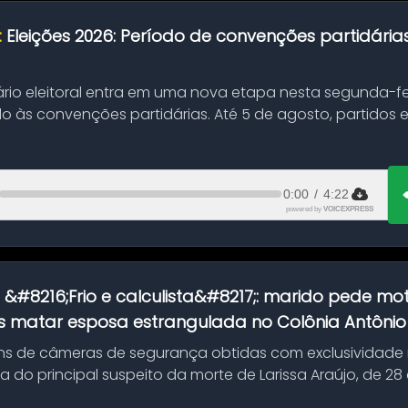
:
Eleições 2026: Período de convenções partidári
ário eleitoral entra em uma nova etapa nesta segunda-fei
o às convenções partidárias. Até 5 de agosto, partidos
0:00
/
4:22
powered by
VOICEXPRESS
:
&#8216;Frio e calculista&#8217;: marido pede mot
 matar esposa estrangulada no Colônia Antônio A
s de câmeras de segurança obtidas com exclusividade
do principal suspeito da morte de Larissa Araújo, de 28
 d...