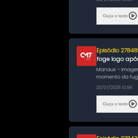
Ouça o texto
Episódio 27848
foge logo após
Manaus – Imagen
momento da fuga 
noite deste último
20/07/2026 10:56
Ouça o texto