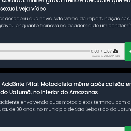
:
Absurdo: mulher grava treino e descobre que er
exual, veja vídeo
her descobriu que havia sido vítima de importunação sexu
gravou enquanto treinava na academia de um condomíni
0:00
/
1:07
powered by
VOICEXPRESS
:
Acid3nte f4tal: Motociclista m0rre após colisão
 do Uatumã, no interior do Amazonas
cidente envolvendo duas motocicletas terminou com a
uza, de 38 anos, no município de São Sebastião do Uatumã
ão ocorreu n...