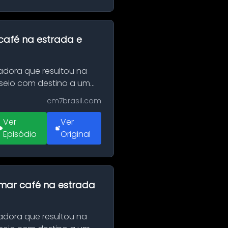
café na estrada e
adora que resultou na
sseio com destino a um
cm7brasil.com
Ver
Ver
Episódio
Original
omar café na estrada
adora que resultou na