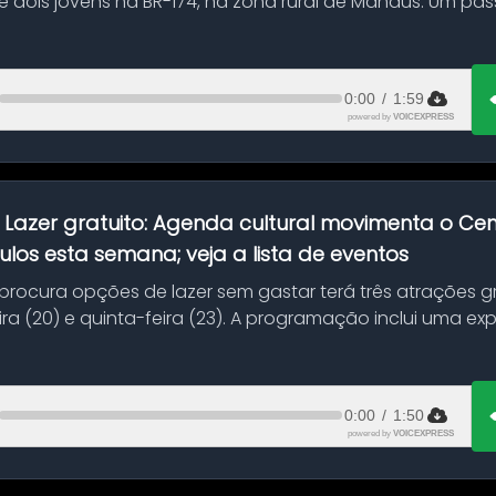
 dois jovens na BR-174, na zona rural de Manaus. Um pa
.
0:00
/
1:59
powered by
VOICEXPRESS
:
Lazer gratuito: Agenda cultural movimenta o C
ulos esta semana; veja a lista de eventos
ocura opções de lazer sem gastar terá três atrações gra
ra (20) e quinta-feira (23). A programação inclui uma e
0:00
/
1:50
powered by
VOICEXPRESS