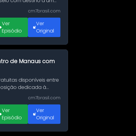
sseio com destino a um
cm7brasil.com
Ver
Ver
Episódio
Original
entro de Manaus com
tuitas disponíveis entre
xposição dedicada à
cm7brasil.com
Ver
Ver
Episódio
Original