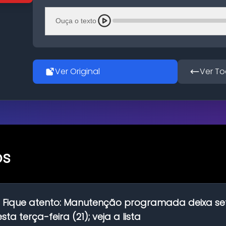
Ouça o texto
Ver Original
Ver To
os
:
Fique atento: Manutenção programada deixa se
ta terça-feira (21); veja a lista