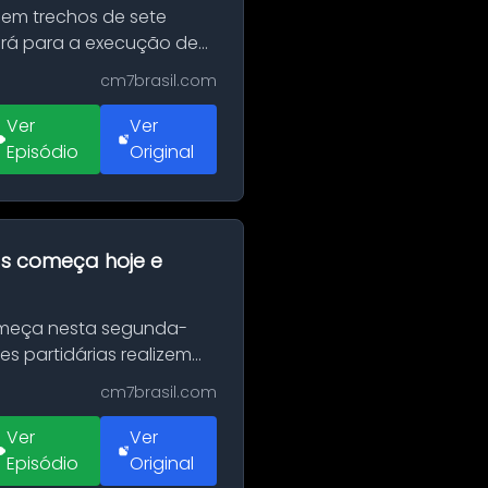
 em trechos de sete
erá para a execução de
cm7brasil.com
Ver
Ver
Episódio
Original
as começa hoje e
Começa nesta segunda-
es partidárias realizem
cm7brasil.com
Ver
Ver
Episódio
Original