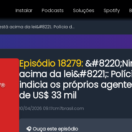
Instalar
Podcasts
Soluções
Spotify
B
tá acima da lei&#8221;: Polícia d...
Episódio 18279:
&#8220;Ni
acima da lei&#8221;: Políc
indicia os próprios agent
de US$ 33 mil
10/04/2026 09:17
cm7brasil.com
🎧 Ouça este episódio